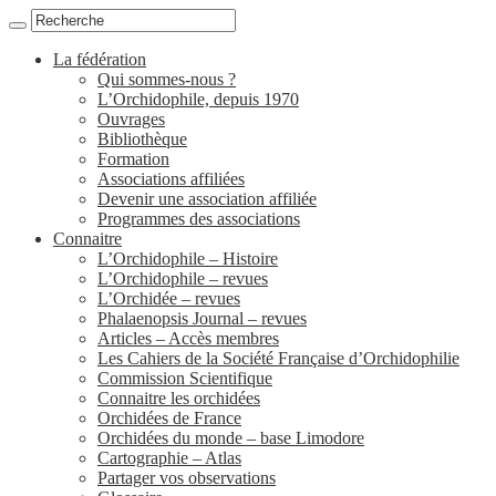
La fédération
Qui sommes-nous ?
L’Orchidophile, depuis 1970
Ouvrages
Bibliothèque
Formation
Associations affiliées
Devenir une association affiliée
Programmes des associations
Connaitre
L’Orchidophile – Histoire
L’Orchidophile – revues
L’Orchidée – revues
Phalaenopsis Journal – revues
Articles – Accès membres
Les Cahiers de la Société Française d’Orchidophilie
Commission Scientifique
Connaitre les orchidées
Orchidées de France
Orchidées du monde – base Limodore
Cartographie – Atlas
Partager vos observations