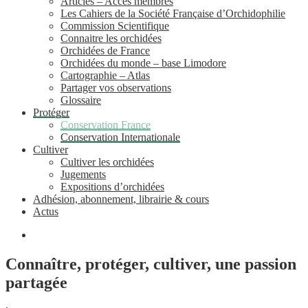
Articles – Accès membres
Les Cahiers de la Société Française d’Orchidophilie
Commission Scientifique
Connaitre les orchidées
Orchidées de France
Orchidées du monde – base Limodore
Cartographie – Atlas
Partager vos observations
Glossaire
Protéger
Conservation France
Conservation Internationale
Cultiver
Cultiver les orchidées
Jugements
Expositions d’orchidées
Adhésion, abonnement, librairie & cours
Actus
Connaître, protéger, cultiver, une passion
partagée