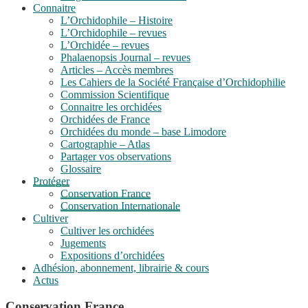
Connaitre
L’Orchidophile – Histoire
L’Orchidophile – revues
L’Orchidée – revues
Phalaenopsis Journal – revues
Articles – Accès membres
Les Cahiers de la Société Française d’Orchidophilie
Commission Scientifique
Connaitre les orchidées
Orchidées de France
Orchidées du monde – base Limodore
Cartographie – Atlas
Partager vos observations
Glossaire
Protéger
Conservation France
Conservation Internationale
Cultiver
Cultiver les orchidées
Jugements
Expositions d’orchidées
Adhésion, abonnement, librairie & cours
Actus
Conservation France