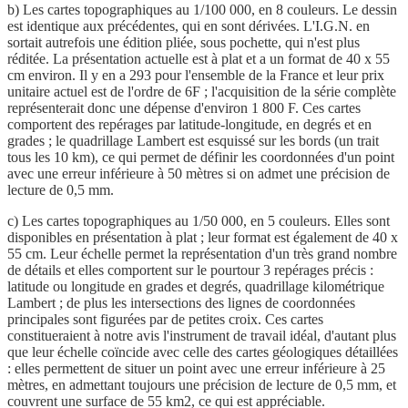
b) Les cartes topographiques au 1/100 000, en 8 couleurs. Le dessin
est identique aux précédentes, qui en sont dérivées. L'I.G.N. en
sortait autrefois une édition pliée, sous pochette, qui n'est plus
réditée. La présentation actuelle est à plat et a un format de 40 x 55
cm environ. Il y en a 293 pour l'ensemble de la France et leur prix
unitaire actuel est de l'ordre de 6F ; l'acquisition de la série complète
représenterait donc une dépense d'environ 1 800 F. Ces cartes
comportent des repérages par latitude-longitude, en degrés et en
grades ; le quadrillage Lambert est esquissé sur les bords (un trait
tous les 10 km), ce qui permet de définir les coordonnées d'un point
avec une erreur inférieure à 50 mètres si on admet une précision de
lecture de 0,5 mm.
c) Les cartes topographiques au 1/50 000, en 5 couleurs. Elles sont
disponibles en présentation à plat ; leur format est également de 40 x
55 cm. Leur échelle permet la représentation d'un très grand nombre
de détails et elles comportent sur le pourtour 3 repérages précis :
latitude ou longitude en grades et degrés, quadrillage kilométrique
Lambert ; de plus les intersections des lignes de coordonnées
principales sont figurées par de petites croix. Ces cartes
constitueraient à notre avis l'instrument de travail idéal, d'autant plus
que leur échelle coïncide avec celle des cartes géologiques détaillées
: elles permettent de situer un point avec une erreur inférieure à 25
mètres, en admettant toujours une précision de lecture de 0,5 mm, et
couvrent une surface de 55 km2, ce qui est appréciable.