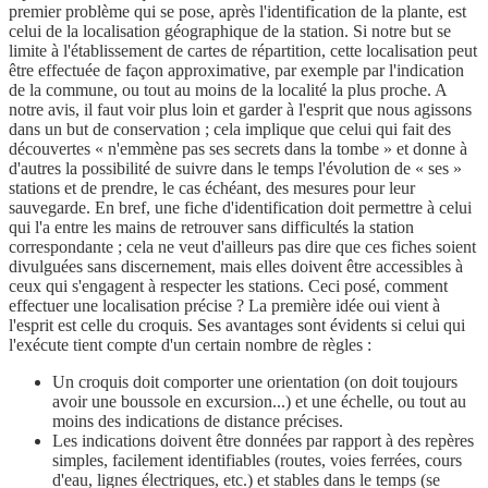
premier problème qui se pose, après l'identification de la plante, est
celui de la localisation géographique de la station. Si notre but se
limite à l'établissement de cartes de répartition, cette localisation peut
être effectuée de façon approximative, par exemple par l'indication
de la commune, ou tout au moins de la localité la plus proche. A
notre avis, il faut voir plus loin et garder à l'esprit que nous agissons
dans un but de conservation ; cela implique que celui qui fait des
découvertes « n'emmène pas ses secrets dans la tombe » et donne à
d'autres la possibilité de suivre dans le temps l'évolution de « ses »
stations et de prendre, le cas échéant, des mesures pour leur
sauvegarde. En bref, une fiche d'identification doit permettre à celui
qui l'a entre les mains de retrouver sans difficultés la station
correspondante ; cela ne veut d'ailleurs pas dire que ces fiches soient
divulguées sans discernement, mais elles doivent être accessibles à
ceux qui s'engagent à respecter les stations. Ceci posé, comment
effectuer une localisation précise ? La première idée oui vient à
l'esprit est celle du croquis. Ses avantages sont évidents si celui qui
l'exécute tient compte d'un certain nombre de règles :
Un croquis doit comporter une orientation (on doit toujours
avoir une boussole en excursion...) et une échelle, ou tout au
moins des indications de distance précises.
Les indications doivent être données par rapport à des repères
simples, facilement identifiables (routes, voies ferrées, cours
d'eau, lignes électriques, etc.) et stables dans le temps (se