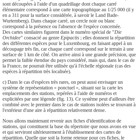
sont découpées à l'aide d'un quadrillage dont chaque carré
élémentaire correspond à une carte topographique au 1/25 000 (il y
en a 311 pour la surface considérée, à savoir le Land Bade-
Wurtemberg). Dans chaque carré, un cercle noir ou blanc
correspond à la présence ou l'absence de l'espèce concernée.
Des cartes similaires figurent dans le numéro spécial de "
Die
Orchidee
" consacré au genre
Epipactis
; elles donnent la répartition
des différentes espèces pour le Luxembourg, en faisant appel à un
découpage très fin, car chaque carré correspond sur le terrain à une
surface de 1 km de côté. On arrive ainsi à une grande précision, que
permet la faible étendue du pays considéré, mais qui, dans le cas de
la France, ne pourrait être utilisée qu'à l'échelle régionale (cas des
espèces à répartition très localisée).
c) Dans le cas d'espèces très rares, on peut aussi envisager un
système de représentation « ponctuel », situant sur la carte les
emplacements des stations, repérées à l'aide de numéros et
explicitées par une légende (fig. 13). Ce système peut d'ailleurs être
combiné avec le premier dans le cas de stations isolées se trouvant à
l'extérieur d'une aire à répartition relativement dense.
Nous allons maintenant revenir aux fiches d'identification de
stations, qui constituent la base du répertoire que nous avons en vue
et qui serviront ultérieurement à l'établissement des cartes de
répartition. Quelle que soit la forme retenue pour ces fiches, le