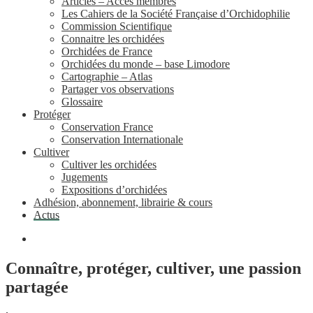
Articles – Accès membres
Les Cahiers de la Société Française d’Orchidophilie
Commission Scientifique
Connaitre les orchidées
Orchidées de France
Orchidées du monde – base Limodore
Cartographie – Atlas
Partager vos observations
Glossaire
Protéger
Conservation France
Conservation Internationale
Cultiver
Cultiver les orchidées
Jugements
Expositions d’orchidées
Adhésion, abonnement, librairie & cours
Actus
Connaître, protéger, cultiver, une passion
partagée