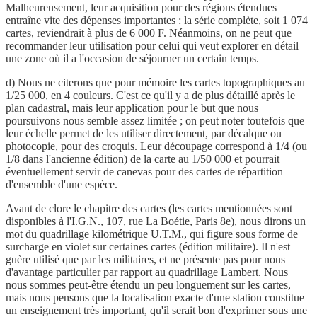
Malheureusement, leur acquisition pour des régions étendues
entraîne vite des dépenses importantes : la série complète, soit 1 074
cartes, reviendrait à plus de 6 000 F. Néanmoins, on ne peut que
recommander leur utilisation pour celui qui veut explorer en détail
une zone où il a l'occasion de séjourner un certain temps.
d) Nous ne citerons que pour mémoire les cartes topographiques au
1/25 000, en 4 couleurs. C'est ce qu'il y a de plus détaillé après le
plan cadastral, mais leur application pour le but que nous
poursuivons nous semble assez limitée ; on peut noter toutefois que
leur échelle permet de les utiliser directement, par décalque ou
photocopie, pour des croquis. Leur découpage correspond à 1/4 (ou
1/8 dans l'ancienne édition) de la carte au 1/50 000 et pourrait
éventuellement servir de canevas pour des cartes de répartition
d'ensemble d'une espèce.
Avant de clore le chapitre des cartes (les cartes mentionnées sont
disponibles à l'I.G.N., 107, rue La Boétie, Paris 8e), nous dirons un
mot du quadrillage kilométrique U.T.M., qui figure sous forme de
surcharge en violet sur certaines cartes (édition militaire). Il n'est
guère utilisé que par les militaires, et ne présente pas pour nous
d'avantage particulier par rapport au quadrillage Lambert. Nous
nous sommes peut-être étendu un peu longuement sur les cartes,
mais nous pensons que la localisation exacte d'une station constitue
un enseignement très important, qu'il serait bon d'exprimer sous une