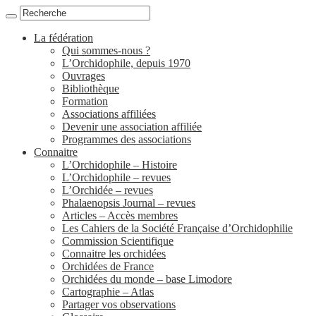
La fédération
Qui sommes-nous ?
L’Orchidophile, depuis 1970
Ouvrages
Bibliothèque
Formation
Associations affiliées
Devenir une association affiliée
Programmes des associations
Connaitre
L’Orchidophile – Histoire
L’Orchidophile – revues
L’Orchidée – revues
Phalaenopsis Journal – revues
Articles – Accès membres
Les Cahiers de la Société Française d’Orchidophilie
Commission Scientifique
Connaitre les orchidées
Orchidées de France
Orchidées du monde – base Limodore
Cartographie – Atlas
Partager vos observations