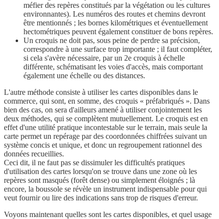
méfier des repères constitués par la végétation ou les cultures
environnantes). Les numéros des routes et chemins devront
être mentionnés ; les bornes kilométriques et éventuellement
hectométriques peuvent également constituer de bons repères.
Un croquis ne doit pas, sous peine de perdre sa précision,
correspondre à une surface trop importante ; il faut compléter,
si cela s'avère nécessaire, par un 2e croquis à échelle
différente, schématisant les voies d'accès, mais comportant
également une échelle ou des distances.
L'autre méthode consiste à utiliser les cartes disponibles dans le
commerce, qui sont, en somme, des croquis « préfabriqués ». Dans
bien des cas, on sera d'ailleurs amené à utiliser conjointement les
deux méthodes, qui se complètent mutuellement. Le croquis est en
effet d'une utilité pratique incontestable sur le terrain, mais seule la
carte permet un repérage par des coordonnées chiffrées suivant un
système concis et unique, et donc un regroupement rationnel des
données recueillies.
Ceci dit, il ne faut pas se dissimuler les difficultés pratiques
d'utilisation des cartes lorsqu'on se trouve dans une zone où les
repères sont masqués (forêt dense) ou simplement éloignés ; là
encore, la boussole se révèle un instrument indispensable pour qui
veut fournir ou lire des indications sans trop de risques d'erreur.
Voyons maintenant quelles sont les cartes disponibles, et quel usage