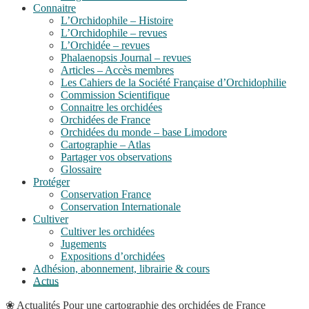
Connaitre
L’Orchidophile – Histoire
L’Orchidophile – revues
L’Orchidée – revues
Phalaenopsis Journal – revues
Articles – Accès membres
Les Cahiers de la Société Française d’Orchidophilie
Commission Scientifique
Connaitre les orchidées
Orchidées de France
Orchidées du monde – base Limodore
Cartographie – Atlas
Partager vos observations
Glossaire
Protéger
Conservation France
Conservation Internationale
Cultiver
Cultiver les orchidées
Jugements
Expositions d’orchidées
Adhésion, abonnement, librairie & cours
Actus
❀
Actualités
Pour une cartographie des orchidées de France