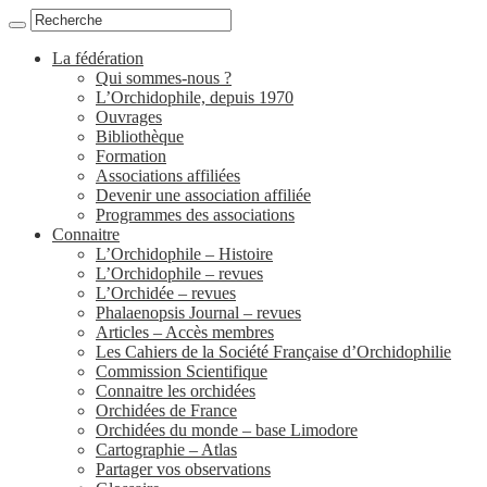
La fédération
Qui sommes-nous ?
L’Orchidophile, depuis 1970
Ouvrages
Bibliothèque
Formation
Associations affiliées
Devenir une association affiliée
Programmes des associations
Connaitre
L’Orchidophile – Histoire
L’Orchidophile – revues
L’Orchidée – revues
Phalaenopsis Journal – revues
Articles – Accès membres
Les Cahiers de la Société Française d’Orchidophilie
Commission Scientifique
Connaitre les orchidées
Orchidées de France
Orchidées du monde – base Limodore
Cartographie – Atlas
Partager vos observations