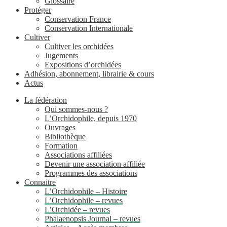
Glossaire
Protéger
Conservation France
Conservation Internationale
Cultiver
Cultiver les orchidées
Jugements
Expositions d’orchidées
Adhésion, abonnement, librairie & cours
Actus
La fédération
Qui sommes-nous ?
L’Orchidophile, depuis 1970
Ouvrages
Bibliothèque
Formation
Associations affiliées
Devenir une association affiliée
Programmes des associations
Connaitre
L’Orchidophile – Histoire
L’Orchidophile – revues
L’Orchidée – revues
Phalaenopsis Journal – revues