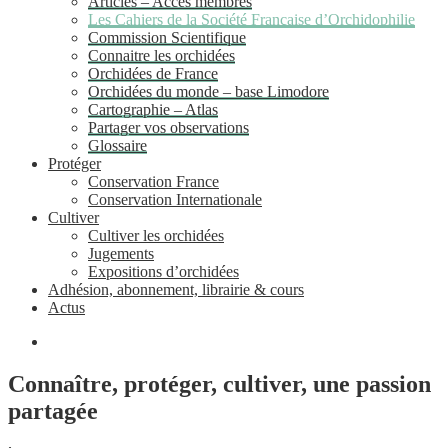
Articles – Accès membres
Les Cahiers de la Société Française d’Orchidophilie
Commission Scientifique
Connaitre les orchidées
Orchidées de France
Orchidées du monde – base Limodore
Cartographie – Atlas
Partager vos observations
Glossaire
Protéger
Conservation France
Conservation Internationale
Cultiver
Cultiver les orchidées
Jugements
Expositions d’orchidées
Adhésion, abonnement, librairie & cours
Actus
Connaître, protéger, cultiver, une passion
partagée