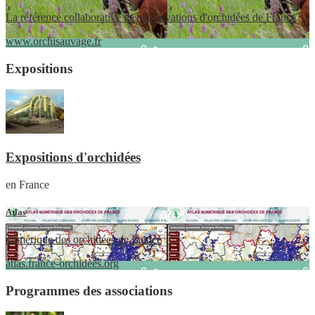
La référence collaborative des observations d'orchidées de France
www.orchisauvage.fr
Expositions
Expositions d'orchidées
en France
Atlas
numérique des orchidées de France
atlas.france-orchidees.org
Programmes des associations