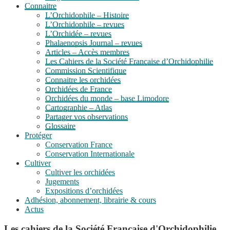
Connaitre
L’Orchidophile – Histoire
L’Orchidophile – revues
L’Orchidée – revues
Phalaenopsis Journal – revues
Articles – Accès membres
Les Cahiers de la Société Française d’Orchidophilie
Commission Scientifique
Connaitre les orchidées
Orchidées de France
Orchidées du monde – base Limodore
Cartographie – Atlas
Partager vos observations
Glossaire
Protéger
Conservation France
Conservation Internationale
Cultiver
Cultiver les orchidées
Jugements
Expositions d’orchidées
Adhésion, abonnement, librairie & cours
Actus
Les cahiers de la Société Française d'Orchidophilie