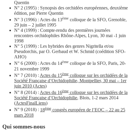
Quentin
N° 2 (1995) : Synopsis des orchidées européennes, deuxième
édition, par Pierre Quentin
ème
N° 3 (1996) : Actes du 13
colloque de la SFO, Grenoble,
29 juin – 2 juillet 1995
N° 4 (1999) : Compte-rendu des premières journées
rencontres orchidophiles Rhône-Alpes, Lyon, 30 mai -1 juin
1998
N° 5 (1999) : Les hybrides des genres Nigritella et/ou
Pseudorchis, par O. Gerbaud et W. Schmid (coédition SFO-
AHO)
ème
N° 6 (2000) : Actes du 14
colloque de la SFO, Paris, 20-
21 novembre 1999
ème
N° 7 (2010) :
Actes du 15
colloque sur les orchidées de la
Société Française d’Orchidophilie, Montpellier, 30 mai – 1er
juin 2010
(
Actes
)
ème
N° 8 (2014) :
Actes du 16
colloque sur les orchidées de la
Société Française d’Orchidophilie
, Blois, 1-2 mars 2014
(
ActesFinalLiens
)
ème
N° 9 (2018) :
18
congrès européen de l’EOC – 22 au 25
mars 2018
Qui sommes-nous