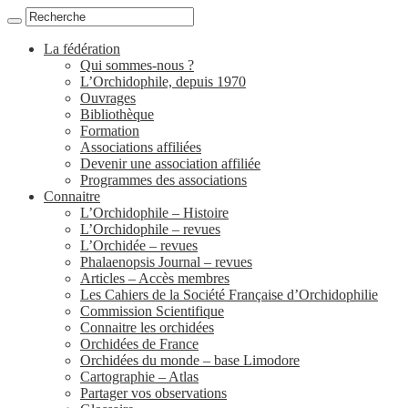
La fédération
Qui sommes-nous ?
L’Orchidophile, depuis 1970
Ouvrages
Bibliothèque
Formation
Associations affiliées
Devenir une association affiliée
Programmes des associations
Connaitre
L’Orchidophile – Histoire
L’Orchidophile – revues
L’Orchidée – revues
Phalaenopsis Journal – revues
Articles – Accès membres
Les Cahiers de la Société Française d’Orchidophilie
Commission Scientifique
Connaitre les orchidées
Orchidées de France
Orchidées du monde – base Limodore
Cartographie – Atlas
Partager vos observations