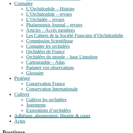
Connaitre
L’Orchidophile – Histoire
L’Orchidophile – revues
L’Orchidée – revues
Phalaenopsis Journal – revues
Articles – Accès membres
Les Cahiers de la Société Française d’Orchidophilie
Commission Scientifique
Connaitre les orchidées
Orchidées de France
Orchidées du monde – base Limodore
Cartographie – Atlas
Partager vos observations
Glossaire
Protéger
Conservation France
Conservation Internationale
Cultiver
Cultiver les orchidées
Jugements
Expositions d’orchidées
Adhésion, abonnement, librairie & cours
Actus
Boutique