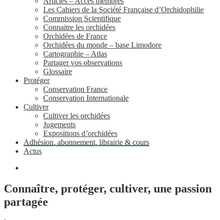
Articles – Accès membres
Les Cahiers de la Société Française d’Orchidophilie
Commission Scientifique
Connaitre les orchidées
Orchidées de France
Orchidées du monde – base Limodore
Cartographie – Atlas
Partager vos observations
Glossaire
Protéger
Conservation France
Conservation Internationale
Cultiver
Cultiver les orchidées
Jugements
Expositions d’orchidées
Adhésion, abonnement, librairie & cours
Actus
Connaître, protéger, cultiver, une passion
partagée