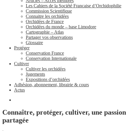
Articles – Accès membres
Les Cahiers de la Société Française d’Orchidophilie
Commission Scientifique
Connaitre les orchidées
Orchidées de France
Orchidées du monde – base Limodore
Cartographie – Atlas
Partager vos observations
Glossaire
Protéger
Conservation France
Conservation Internationale
Cultiver
Cultiver les orchidées
Jugements
Expositions d’orchidées
Adhésion, abonnement, librairie & cours
Actus
Connaître, protéger, cultiver, une passion
partagée