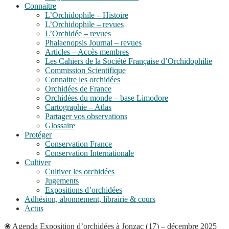
Connaitre
L’Orchidophile – Histoire
L’Orchidophile – revues
L’Orchidée – revues
Phalaenopsis Journal – revues
Articles – Accès membres
Les Cahiers de la Société Française d’Orchidophilie
Commission Scientifique
Connaitre les orchidées
Orchidées de France
Orchidées du monde – base Limodore
Cartographie – Atlas
Partager vos observations
Glossaire
Protéger
Conservation France
Conservation Internationale
Cultiver
Cultiver les orchidées
Jugements
Expositions d’orchidées
Adhésion, abonnement, librairie & cours
Actus
❀
Agenda
Exposition d’orchidées à Jonzac (17) – décembre 2025