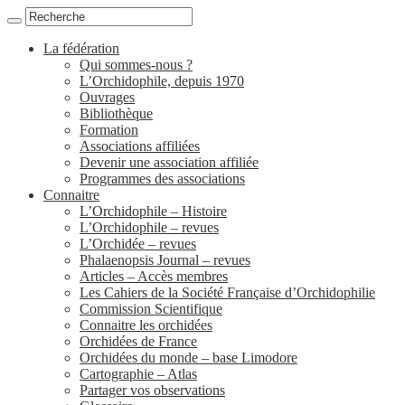
La fédération
Qui sommes-nous ?
L’Orchidophile, depuis 1970
Ouvrages
Bibliothèque
Formation
Associations affiliées
Devenir une association affiliée
Programmes des associations
Connaitre
L’Orchidophile – Histoire
L’Orchidophile – revues
L’Orchidée – revues
Phalaenopsis Journal – revues
Articles – Accès membres
Les Cahiers de la Société Française d’Orchidophilie
Commission Scientifique
Connaitre les orchidées
Orchidées de France
Orchidées du monde – base Limodore
Cartographie – Atlas
Partager vos observations