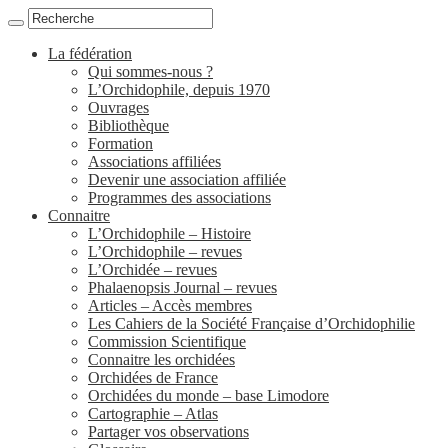
La fédération
Qui sommes-nous ?
L’Orchidophile, depuis 1970
Ouvrages
Bibliothèque
Formation
Associations affiliées
Devenir une association affiliée
Programmes des associations
Connaitre
L’Orchidophile – Histoire
L’Orchidophile – revues
L’Orchidée – revues
Phalaenopsis Journal – revues
Articles – Accès membres
Les Cahiers de la Société Française d’Orchidophilie
Commission Scientifique
Connaitre les orchidées
Orchidées de France
Orchidées du monde – base Limodore
Cartographie – Atlas
Partager vos observations