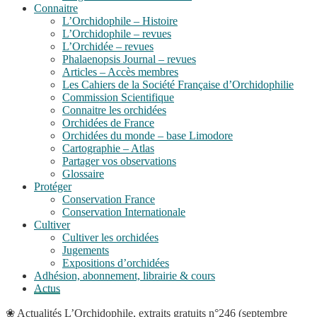
Connaitre
L’Orchidophile – Histoire
L’Orchidophile – revues
L’Orchidée – revues
Phalaenopsis Journal – revues
Articles – Accès membres
Les Cahiers de la Société Française d’Orchidophilie
Commission Scientifique
Connaitre les orchidées
Orchidées de France
Orchidées du monde – base Limodore
Cartographie – Atlas
Partager vos observations
Glossaire
Protéger
Conservation France
Conservation Internationale
Cultiver
Cultiver les orchidées
Jugements
Expositions d’orchidées
Adhésion, abonnement, librairie & cours
Actus
❀
Actualités
L’Orchidophile, extraits gratuits n°246 (septembre