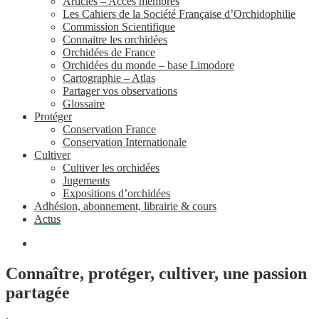
Articles – Accès membres
Les Cahiers de la Société Française d’Orchidophilie
Commission Scientifique
Connaitre les orchidées
Orchidées de France
Orchidées du monde – base Limodore
Cartographie – Atlas
Partager vos observations
Glossaire
Protéger
Conservation France
Conservation Internationale
Cultiver
Cultiver les orchidées
Jugements
Expositions d’orchidées
Adhésion, abonnement, librairie & cours
Actus
Connaître, protéger, cultiver, une passion
partagée