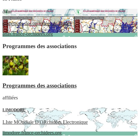
Atlas
numérique des orchidées de France
atlas.france-orchidees.org
Programmes des associations
Programmes des associations
affiliées
LIMODORE
LIste MOndiale D'ORchidées Electronique
limodore.france-orchidees.org