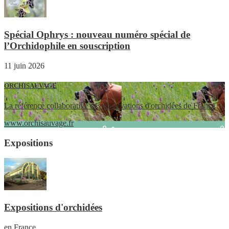
Spécial Ophrys : nouveau numéro spécial de
l’Orchidophile en souscription
11 juin 2026
ORCHISAUVAGE
La référence collaborative des observations d'orchidées de France
www.orchisauvage.fr
Expositions
Expositions d'orchidées
en France