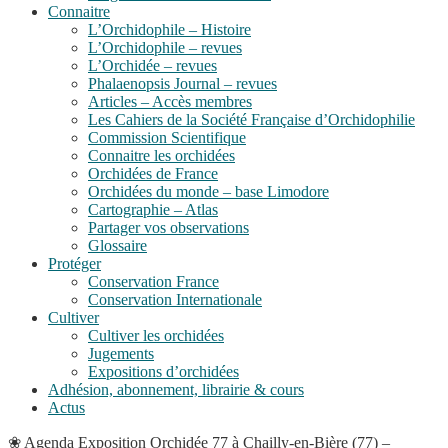
Connaitre
L’Orchidophile – Histoire
L’Orchidophile – revues
L’Orchidée – revues
Phalaenopsis Journal – revues
Articles – Accès membres
Les Cahiers de la Société Française d’Orchidophilie
Commission Scientifique
Connaitre les orchidées
Orchidées de France
Orchidées du monde – base Limodore
Cartographie – Atlas
Partager vos observations
Glossaire
Protéger
Conservation France
Conservation Internationale
Cultiver
Cultiver les orchidées
Jugements
Expositions d’orchidées
Adhésion, abonnement, librairie & cours
Actus
❀
Agenda
Exposition Orchidée 77 à Chailly-en-Bière (77) –