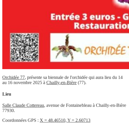
Orchidée 77
, présente sa biennale de l'orchidée qui aura lieu du 14
au 16 novembre 2025 à
Chailly-en-Bière
(77).
Lieu
Salle Claude Cottereau
, avenue de Fontainebleau à Chailly-en-Bière
77930.
Coordonnées GPS :
X = 48.46510, Y = 2.60713