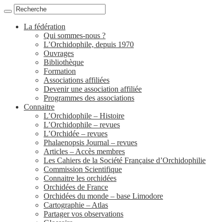
La fédération
Qui sommes-nous ?
L’Orchidophile, depuis 1970
Ouvrages
Bibliothèque
Formation
Associations affiliées
Devenir une association affiliée
Programmes des associations
Connaitre
L’Orchidophile – Histoire
L’Orchidophile – revues
L’Orchidée – revues
Phalaenopsis Journal – revues
Articles – Accès membres
Les Cahiers de la Société Française d’Orchidophilie
Commission Scientifique
Connaitre les orchidées
Orchidées de France
Orchidées du monde – base Limodore
Cartographie – Atlas
Partager vos observations