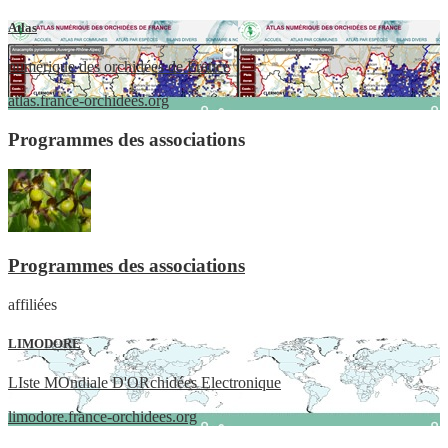
Atlas
numérique des orchidées de France
atlas.france-orchidees.org
Programmes des associations
Programmes des associations
affiliées
LIMODORE
LIste MOndiale D'ORchidées Electronique
limodore.france-orchidees.org