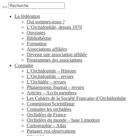
La fédération
Qui sommes-nous ?
L’Orchidophile, depuis 1970
Ouvrages
Bibliothèque
Formation
Associations affiliées
Devenir une association affiliée
Programmes des associations
Connaitre
L’Orchidophile – Histoire
L’Orchidophile – revues
L’Orchidée – revues
Phalaenopsis Journal – revues
Articles – Accès membres
Les Cahiers de la Société Française d’Orchidophilie
Commission Scientifique
Connaitre les orchidées
Orchidées de France
Orchidées du monde – base Limodore
Cartographie – Atlas
Partager vos observations