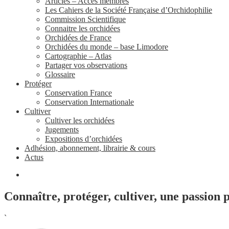
Articles – Accès membres
Les Cahiers de la Société Française d’Orchidophilie
Commission Scientifique
Connaitre les orchidées
Orchidées de France
Orchidées du monde – base Limodore
Cartographie – Atlas
Partager vos observations
Glossaire
Protéger
Conservation France
Conservation Internationale
Cultiver
Cultiver les orchidées
Jugements
Expositions d’orchidées
Adhésion, abonnement, librairie & cours
Actus
Connaître, protéger, cultiver, une passion 
`