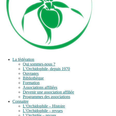
La fédération
Qui sommes-nous ?
L’Orchidophile, depuis 1970
Ouvrages
Bibliothèque
Formation
Associations affiliées
Devenir une association affiliée
Programmes des associations
Connaitre
L’Orchidophile – Histoire
L’Orchidophile – revues
L’Orchidée – revues