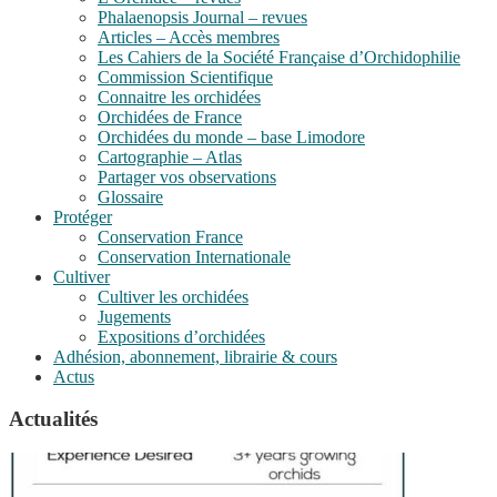
Phalaenopsis Journal – revues
Articles – Accès membres
Les Cahiers de la Société Française d’Orchidophilie
Commission Scientifique
Connaitre les orchidées
Orchidées de France
Orchidées du monde – base Limodore
Cartographie – Atlas
Partager vos observations
Glossaire
Protéger
Conservation France
Conservation Internationale
Cultiver
Cultiver les orchidées
Jugements
Expositions d’orchidées
Adhésion, abonnement, librairie & cours
Actus
Actualités