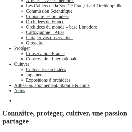
Articles – Accès membres
Les Cahiers de la Société Française d’Orchidophilie
Commission Scientifique
Connaitre les orchidées
Orchidées de France
Orchidées du monde – base Limodore
Cartographie – Atlas
Partager vos observations
Glossaire
Protéger
Conservation France
Conservation Internationale
Cultiver
Cultiver les orchidées
Jugements
Expositions d’orchidées
Adhésion, abonnement, librairie & cours
Actus
Connaître, protéger, cultiver, une passion
partagée