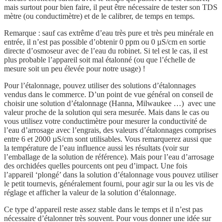
mais surtout pour bien faire, il peut être nécessaire de tester son TDS
mètre (ou conductimètre) et de le calibrer, de temps en temps.
Remarque : sauf cas extrême d’eau très pure et très peu minérale en
entrée, il n’est pas possible d’obtenir 0 ppm ou 0 µS/cm en sortie
directe d’osmoseur avec de l’eau du robinet. Si tel est le cas, il est
plus probable l’appareil soit mal étalonné (ou que l’échelle de
mesure soit un peu élevée pour notre usage) !
Pour l’étalonnage, pouvez utiliser des solutions d’étalonnages
vendus dans le commerce. D’un point de vue général on conseil de
choisir une solution d’étalonnage (Hanna, Milwaukee …) avec une
valeur proche de la solution qui sera mesurée. Mais dans le cas ou
vous utilisez votre conductimètre pour mesurer la conductivité de
l’eau d’arrosage avec l’engrais, des valeurs d’étalonnages comprises
entre 6 et 2000 µS/cm sont utilisables. Vous remarquerez aussi que
la température de l’eau influence aussi les résultats (voir sur
l’emballage de la solution de référence). Mais pour l’eau d’arrosage
des orchidées quelles pourcents ont peu d’impact. Une fois
l’appareil ‘plongé’ dans la solution d’étalonnage vous pouvez utiliser
le petit tournevis, généralement fourni, pour agir sur la ou les vis de
réglage et afficher la valeur de la solution d’étalonnage.
Ce type d’appareil reste assez stable dans le temps et il n’est pas
nécessaire d’étalonner très souvent. Pour vous donner une idée sur