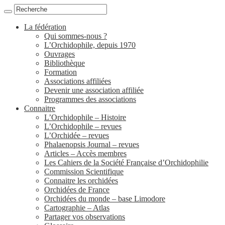
La fédération
Qui sommes-nous ?
L’Orchidophile, depuis 1970
Ouvrages
Bibliothèque
Formation
Associations affiliées
Devenir une association affiliée
Programmes des associations
Connaitre
L’Orchidophile – Histoire
L’Orchidophile – revues
L’Orchidée – revues
Phalaenopsis Journal – revues
Articles – Accès membres
Les Cahiers de la Société Française d’Orchidophilie
Commission Scientifique
Connaitre les orchidées
Orchidées de France
Orchidées du monde – base Limodore
Cartographie – Atlas
Partager vos observations