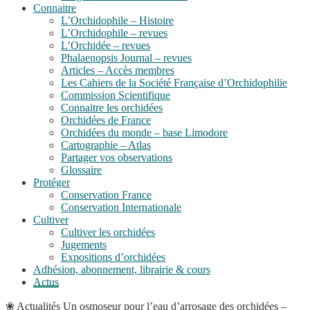
Connaitre
L’Orchidophile – Histoire
L’Orchidophile – revues
L’Orchidée – revues
Phalaenopsis Journal – revues
Articles – Accès membres
Les Cahiers de la Société Française d’Orchidophilie
Commission Scientifique
Connaitre les orchidées
Orchidées de France
Orchidées du monde – base Limodore
Cartographie – Atlas
Partager vos observations
Glossaire
Protéger
Conservation France
Conservation Internationale
Cultiver
Cultiver les orchidées
Jugements
Expositions d’orchidées
Adhésion, abonnement, librairie & cours
Actus
❀
Actualités
Un osmoseur pour l’eau d’arrosage des orchidées –