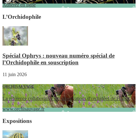
Adhérez en ligne
L’Orchidophile
Spécial Ophrys : nouveau numéro spécial de
l’Orchidophile en souscription
11 juin 2026
ORCHISAUVAGE
La référence collaborative des observations d'orchidées de France
www.orchisauvage.fr
Expositions