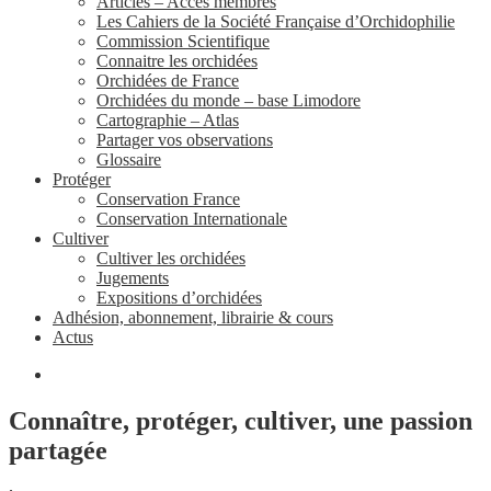
Articles – Accès membres
Les Cahiers de la Société Française d’Orchidophilie
Commission Scientifique
Connaitre les orchidées
Orchidées de France
Orchidées du monde – base Limodore
Cartographie – Atlas
Partager vos observations
Glossaire
Protéger
Conservation France
Conservation Internationale
Cultiver
Cultiver les orchidées
Jugements
Expositions d’orchidées
Adhésion, abonnement, librairie & cours
Actus
Connaître, protéger, cultiver, une passion
partagée