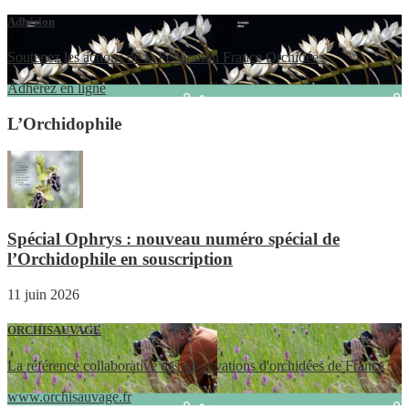
Adhésion
Soutenez les actions de la Fédération France Orchidées
Adhérez en ligne
L’Orchidophile
Spécial Ophrys : nouveau numéro spécial de
l’Orchidophile en souscription
11 juin 2026
ORCHISAUVAGE
La référence collaborative des observations d'orchidées de France
www.orchisauvage.fr