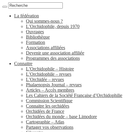
La fédération
Qui sommes-nous ?
L’Orchidophile, depuis 1970
Ouvrages
Bibliothèque
Formation
Associations affiliées
Devenir une association affiliée
Programmes des associations
Connaitre
L’Orchidophile – Histoire
L’Orchidophile – revues
L’Orchidée – revues
Phalaenopsis Journal – revues
Articles – Accès membres
Les Cahiers de la Société Française d’Orchidophilie
Commission Scientifique
Connaitre les orchidées
Orchidées de France
Orchidées du monde – base Limodore
Cartographie – Atlas
Partager vos observations