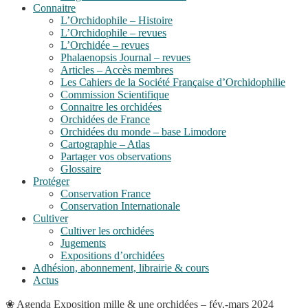
Connaitre
L’Orchidophile – Histoire
L’Orchidophile – revues
L’Orchidée – revues
Phalaenopsis Journal – revues
Articles – Accès membres
Les Cahiers de la Société Française d’Orchidophilie
Commission Scientifique
Connaitre les orchidées
Orchidées de France
Orchidées du monde – base Limodore
Cartographie – Atlas
Partager vos observations
Glossaire
Protéger
Conservation France
Conservation Internationale
Cultiver
Cultiver les orchidées
Jugements
Expositions d’orchidées
Adhésion, abonnement, librairie & cours
Actus
❀
Agenda
Exposition mille & une orchidées – fév.-mars 2024