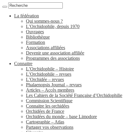
La fédération
Qui sommes-nous ?
L’Orchidophile, depuis 1970
Ouvrages
Bibliothèque
Formation
Associations affiliées
Devenir une association affiliée
Programmes des associations
Connaitre
L’Orchidophile – Histoire
L’Orchidophile – revues
L’Orchidée – revues
Phalaenopsis Journal – revues
Articles – Accès membres
Les Cahiers de la Société Française d’Orchidophilie
Commission Scientifique
Connaitre les orchidées
Orchidées de France
Orchidées du monde – base Limodore
Cartographie – Atlas
Partager vos observations