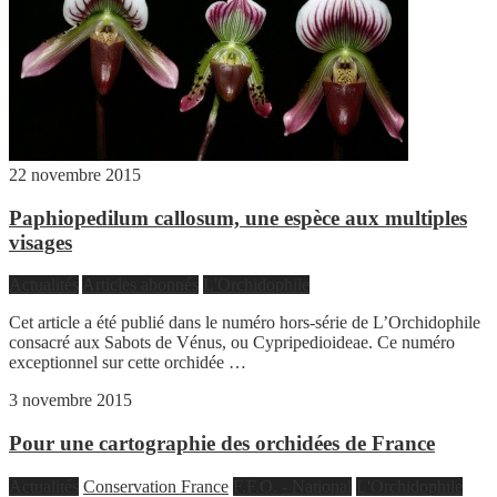
22 novembre 2015
Paphiopedilum callosum, une espèce aux multiples
visages
Actualités
Articles abonnés
L'Orchidophile
Cet article a été publié dans le numéro hors-série de L’Orchidophile
consacré aux Sabots de Vénus, ou Cypripedioideae. Ce numéro
exceptionnel sur cette orchidée …
3 novembre 2015
Pour une cartographie des orchidées de France
Actualités
Conservation France
F.F.O. - National
L'Orchidophile