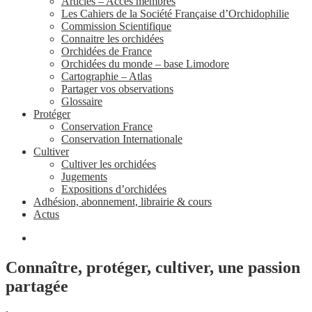
Articles – Accès membres
Les Cahiers de la Société Française d’Orchidophilie
Commission Scientifique
Connaitre les orchidées
Orchidées de France
Orchidées du monde – base Limodore
Cartographie – Atlas
Partager vos observations
Glossaire
Protéger
Conservation France
Conservation Internationale
Cultiver
Cultiver les orchidées
Jugements
Expositions d’orchidées
Adhésion, abonnement, librairie & cours
Actus
Connaître, protéger, cultiver, une passion
partagée