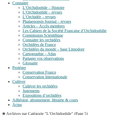
Connaitre
L’Orchidophile – Histoire
L’Orchidophile – revues
L’Orchidée – revues
Phalaenopsis Journal – revues
Articles – Accès membres
Les Cahiers de la Société Française d’Orchidophilie
Commission Scientifique
Connaitre les orchidées
Orchidées de France
Orchidées du monde – base Limodore
Cartographie – Atlas
Partager vos observations
Glossaire
Protéger
Conservation France
Conservation Internationale
Cultiver
Cultiver les orchidées
Jugements
Expositions d’orchidées
Adhésion, abonnement, librairie & cours
Actus
❀
Archives par Catégorie "L’Orchidophile"
(Page 5)