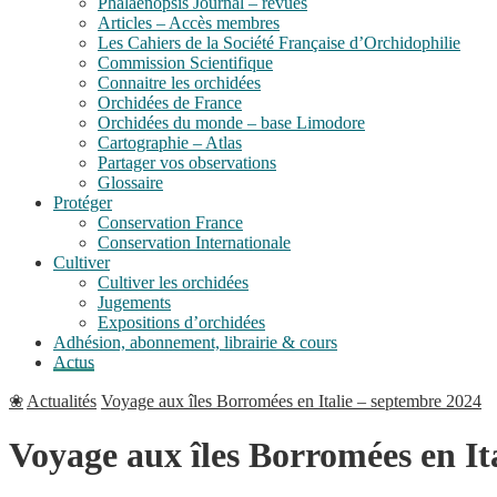
Phalaenopsis Journal – revues
Articles – Accès membres
Les Cahiers de la Société Française d’Orchidophilie
Commission Scientifique
Connaitre les orchidées
Orchidées de France
Orchidées du monde – base Limodore
Cartographie – Atlas
Partager vos observations
Glossaire
Protéger
Conservation France
Conservation Internationale
Cultiver
Cultiver les orchidées
Jugements
Expositions d’orchidées
Adhésion, abonnement, librairie & cours
Actus
❀
Actualités
Voyage aux îles Borromées en Italie – septembre 2024
Voyage aux îles Borromées en It