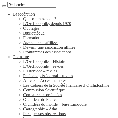
La fédération
Qui sommes-nous ?
L’Orchidophile, depuis 1970
Ouvrages
Bibliothèque
Formation
Associations affiliées
Devenir une association affiliée
Programmes des associations
Connaitre
L’Orchidophile – Histoire
L’Orchidophile – revues
L’Orchidée – revues
Phalaenopsis Journal – revues
Articles – Accès membres
Les Cahiers de la Société Française d’Orchidophilie
Commission Scientifique
Connaitre les orchidées
Orchidées de France
Orchidées du monde – base Limodore
Cartographie – Atlas
Partager vos observations