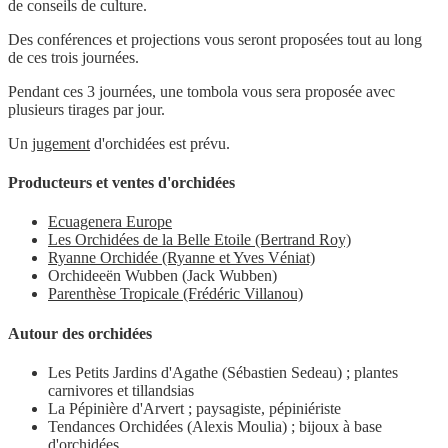
d
e
c
o
n
s
e
i
l
s
de
c
u
l
t
u
r
e.
D
e
s
c
o
n
f
é
r
e
n
c
e
s
e
t
p
r
o
j
e
c
t
i
o
n
s
v
o
u
s
s
e
r
o
n
t
p
r
o
p
o
s
é
e
s
t
o
u
t
a
u l
o
n
g
d
e
c
e
s
t
r
o
i
s
j
o
u
r
n
é
e
s
.
Pendant ces 3 journées, une tombola vous sera proposée avec
plusieurs tirages par jour.
Un
jugement
d'orchidées est prévu.
Producteurs et ventes d'orchidées
Ecuagenera Europe
Les Orchidées de la Belle Etoile (Bertrand Roy)
Ryanne Orchidée (Ryanne et Yves Véniat)
Orchideeën Wubben (Jack Wubben)
Parenthèse Tropicale (Frédéric Villanou)
Autour des orchidées
Les Petits Jardins d'Agathe (Sébastien Sedeau) ; plantes
carnivores et tillandsias
La Pépinière d'Arvert ; paysagiste, pépiniériste
Tendances Orchidées (Alexis Moulia) ; bijoux à base
d'orchidées