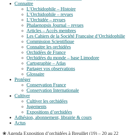
Connaitre
L’Orchidophile – Histoire
L’Orchidophile – revues
L’Orchidée – revues
Phalaenopsis Journal – revues
Articles – Accès membres
Les Cahiers de la Société Française d’Orchidophilie
Commission Scientifique
Connaitre les orchidées
Orchidées de France
Orchidées du monde – base Limodore
Cartographie – Atlas
Partager vos observations
Glossaire
Protéger
Conservation France
Conservation Internationale
Cultiver
Cultiver les orchidées
Jugements
Expositions d’orchidées
Adhésion, abonnement, librairie & cours
Actus
❀
Agenda
Exposition d’orchidées à Breuillet (19) – 20 au 22