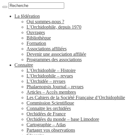
La fédération
Qui sommes-nous ?
L’Orchidophile, depuis 1970
Ouvrages
Bibliothèque
Formation
Associations affiliées
Devenir une association affiliée
Programmes des associations
Connaitre
L’Orchidophile – Histoire
L’Orchidophile – revues
L’Orchidée – revues
Phalaenopsis Journal – revues
Articles – Accès membres
Les Cahiers de la Société Française d’Orchidophilie
Commission Scientifique
Connaitre les orchidées
Orchidées de France
Orchidées du monde – base Limodore
Cartographie – Atlas
Partager vos observations