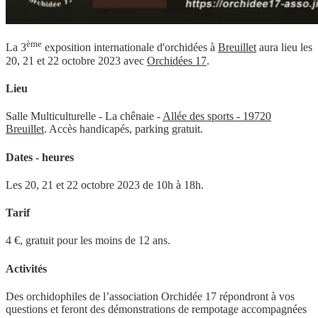
ème
La 3
exposition internationale d'orchidées à
Breuillet
aura lieu les
20, 21 et 22 octobre 2023 avec
Orchidées 17
.
Lieu
Salle Multiculturelle - La chênaie -
Allée des sports - 19720
Breuillet
. Accès handicapés, parking gratuit.
Dates - heures
Les 20, 21 et 22 octobre 2023 de 10h à 18h.
Tarif
4 €, gratuit pour les moins de 12 ans.
Activités
D
e
s
o
r
c
h
i
d
o
p
h
i
l
e
s
d
e
l
’
association
Or
c
h
i
d
é
e
1
7
r
é
p
o
n
d
r
o
n
t
à
v
o
s
q
u
e
s
t
i
o
n
s
e
t
f
e
r
o
n
t
d
e
s
d
é
mo
n
s
t
r
a
t
i
o
n
s
d
e
r
e
mp
o
t
a
g
e
a
c
c
o
mp
a
g
n
é
e
s