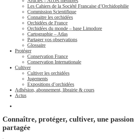
Articles – Accès membres
Les Cahiers de la Société Française d’Orchidophilie
Commission Scientifique
Connaitre les orchidées
Orchidées de France
Orchidées du monde – base Limodore
Cartographie – Atlas
Partager vos observations
Glossaire
Protéger
Conservation France
Conservation Internationale
Cultiver
Cultiver les orchidées
Jugements
Expositions d’orchidées
Adhésion, abonnement, librairie & cours
Actus
Connaître, protéger, cultiver, une passion
partagée