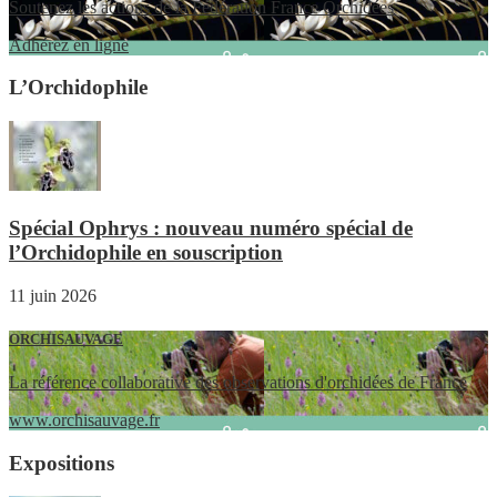
Soutenez les actions de la Fédération France Orchidées
Adhérez en ligne
L’Orchidophile
Spécial Ophrys : nouveau numéro spécial de
l’Orchidophile en souscription
11 juin 2026
ORCHISAUVAGE
La référence collaborative des observations d'orchidées de France
www.orchisauvage.fr
Expositions