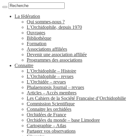
La fédération
Qui sommes-nous ?
L’Orchidophile, depuis 1970
Ouvrages
Bibliothèque
Formation
Associations affiliées
Devenir une association affiliée
Programmes des associations
Connaitre
L’Orchidophile – Histoire
L’Orchidophile – revues
L’Orchidée – revues
Phalaenopsis Journal – revues
Articles – Accès membres
Les Cahiers de la Société Française d’Orchidophilie
Commission Scientifique
Connaitre les orchidées
Orchidées de France
Orchidées du monde – base Limodore
Cartographie – Atlas
Partager vos observations