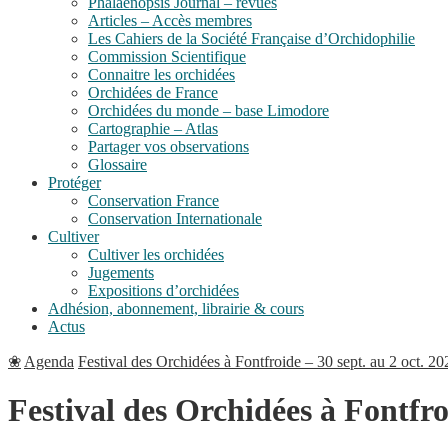
Phalaenopsis Journal – revues
Articles – Accès membres
Les Cahiers de la Société Française d’Orchidophilie
Commission Scientifique
Connaitre les orchidées
Orchidées de France
Orchidées du monde – base Limodore
Cartographie – Atlas
Partager vos observations
Glossaire
Protéger
Conservation France
Conservation Internationale
Cultiver
Cultiver les orchidées
Jugements
Expositions d’orchidées
Adhésion, abonnement, librairie & cours
Actus
❀
Agenda
Festival des Orchidées à Fontfroide – 30 sept. au 2 oct. 20
Festival des Orchidées à Fontfroi