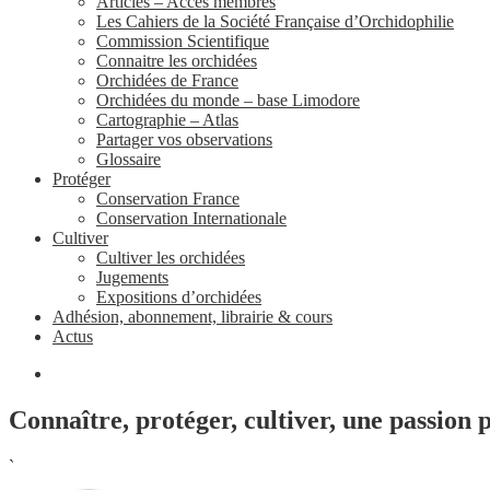
Articles – Accès membres
Les Cahiers de la Société Française d’Orchidophilie
Commission Scientifique
Connaitre les orchidées
Orchidées de France
Orchidées du monde – base Limodore
Cartographie – Atlas
Partager vos observations
Glossaire
Protéger
Conservation France
Conservation Internationale
Cultiver
Cultiver les orchidées
Jugements
Expositions d’orchidées
Adhésion, abonnement, librairie & cours
Actus
Connaître, protéger, cultiver, une passion 
`