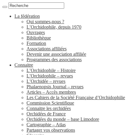
La fédération
Qui sommes-nous ?
L’Orchidophile, depuis 1970
Ouvrages
Bibliothèque
Formation
Associations affiliées
Devenir une association affiliée
Programmes des associations
Connaitre
L’Orchidophile – Histoire
L’Orchidophile – revues
L’Orchidée – revues
Phalaenopsis Journal – revues
Articles – Accès membres
Les Cahiers de la Société Française d’Orchidophilie
Commission Scientifique
Connaitre les orchidées
Orchidées de France
Orchidées du monde – base Limodore
Cartographie – Atlas
Partager vos observations