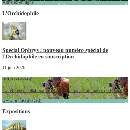
Adhérez en ligne
L’Orchidophile
Spécial Ophrys : nouveau numéro spécial de
l’Orchidophile en souscription
11 juin 2026
ORCHISAUVAGE
La référence collaborative des observations d'orchidées de France
www.orchisauvage.fr
Expositions