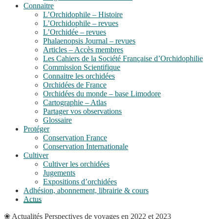
Connaitre
L’Orchidophile – Histoire
L’Orchidophile – revues
L’Orchidée – revues
Phalaenopsis Journal – revues
Articles – Accès membres
Les Cahiers de la Société Française d’Orchidophilie
Commission Scientifique
Connaitre les orchidées
Orchidées de France
Orchidées du monde – base Limodore
Cartographie – Atlas
Partager vos observations
Glossaire
Protéger
Conservation France
Conservation Internationale
Cultiver
Cultiver les orchidées
Jugements
Expositions d’orchidées
Adhésion, abonnement, librairie & cours
Actus
❀
Actualités
Perspectives de voyages en 2022 et 2023