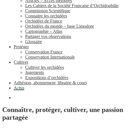
Articles – Accès membres
Les Cahiers de la Société Française d’Orchidophilie
Commission Scientifique
Connaitre les orchidées
Orchidées de France
Orchidées du monde – base Limodore
Cartographie – Atlas
Partager vos observations
Glossaire
Protéger
Conservation France
Conservation Internationale
Cultiver
Cultiver les orchidées
Jugements
Expositions d’orchidées
Adhésion, abonnement, librairie & cours
Actus
Connaître, protéger, cultiver, une passion
partagée