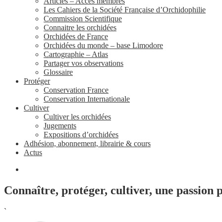
Articles – Accès membres
Les Cahiers de la Société Française d’Orchidophilie
Commission Scientifique
Connaitre les orchidées
Orchidées de France
Orchidées du monde – base Limodore
Cartographie – Atlas
Partager vos observations
Glossaire
Protéger
Conservation France
Conservation Internationale
Cultiver
Cultiver les orchidées
Jugements
Expositions d’orchidées
Adhésion, abonnement, librairie & cours
Actus
Connaître, protéger, cultiver, une passion 
`