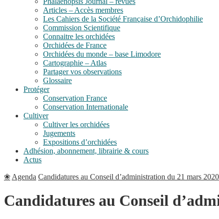
Phalaenopsis Journal – revues
Articles – Accès membres
Les Cahiers de la Société Française d’Orchidophilie
Commission Scientifique
Connaitre les orchidées
Orchidées de France
Orchidées du monde – base Limodore
Cartographie – Atlas
Partager vos observations
Glossaire
Protéger
Conservation France
Conservation Internationale
Cultiver
Cultiver les orchidées
Jugements
Expositions d’orchidées
Adhésion, abonnement, librairie & cours
Actus
❀
Agenda
Candidatures au Conseil d’administration du 21 mars 2020
Candidatures au Conseil d’admi