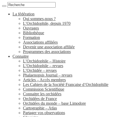
La fédération
Qui sommes-nous ?
L’Orchidophile, depuis 1970
Ouvrages
Bibliothèque
Formation
Associations affiliées
Devenir une association affiliée
Programmes des associations
Connaitre
L’Orchidophile – Histoire
L’Orchidophile – revues
L’Orchidée – revues
Phalaenopsis Journal – revues
Articles – Accès membres
Les Cahiers de la Société Française d’Orchidophilie
Commission Scientifique
Connaitre les orchidées
Orchidées de France
Orchidées du monde – base Limodore
Cartographie – Atlas
Partager vos observations