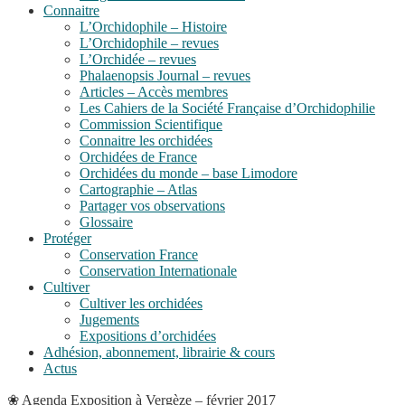
Connaitre
L’Orchidophile – Histoire
L’Orchidophile – revues
L’Orchidée – revues
Phalaenopsis Journal – revues
Articles – Accès membres
Les Cahiers de la Société Française d’Orchidophilie
Commission Scientifique
Connaitre les orchidées
Orchidées de France
Orchidées du monde – base Limodore
Cartographie – Atlas
Partager vos observations
Glossaire
Protéger
Conservation France
Conservation Internationale
Cultiver
Cultiver les orchidées
Jugements
Expositions d’orchidées
Adhésion, abonnement, librairie & cours
Actus
❀
Agenda
Exposition à Vergèze – février 2017