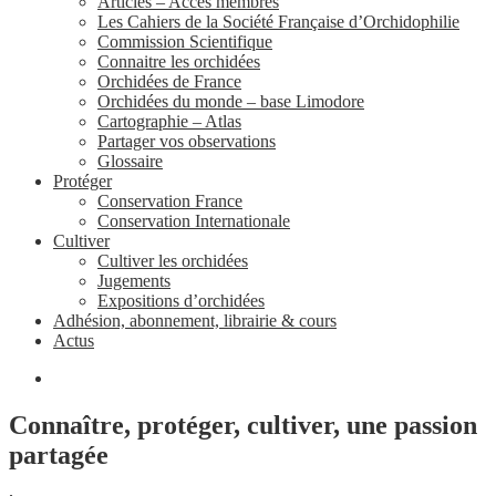
Articles – Accès membres
Les Cahiers de la Société Française d’Orchidophilie
Commission Scientifique
Connaitre les orchidées
Orchidées de France
Orchidées du monde – base Limodore
Cartographie – Atlas
Partager vos observations
Glossaire
Protéger
Conservation France
Conservation Internationale
Cultiver
Cultiver les orchidées
Jugements
Expositions d’orchidées
Adhésion, abonnement, librairie & cours
Actus
Connaître, protéger, cultiver, une passion
partagée