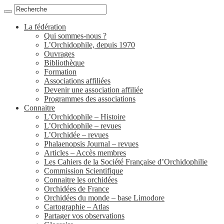
La fédération
Qui sommes-nous ?
L’Orchidophile, depuis 1970
Ouvrages
Bibliothèque
Formation
Associations affiliées
Devenir une association affiliée
Programmes des associations
Connaitre
L’Orchidophile – Histoire
L’Orchidophile – revues
L’Orchidée – revues
Phalaenopsis Journal – revues
Articles – Accès membres
Les Cahiers de la Société Française d’Orchidophilie
Commission Scientifique
Connaitre les orchidées
Orchidées de France
Orchidées du monde – base Limodore
Cartographie – Atlas
Partager vos observations