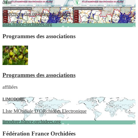
Atlas
numérique des orchidées de France
atlas.france-orchidees.org
Programmes des associations
Programmes des associations
affiliées
LIMODORE
LIste MOndiale D'ORchidées Electronique
limodore.france-orchidees.org
Fédération France Orchidées