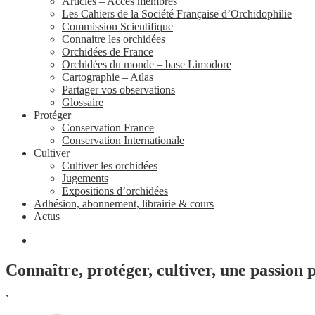
Articles – Accès membres
Les Cahiers de la Société Française d’Orchidophilie
Commission Scientifique
Connaitre les orchidées
Orchidées de France
Orchidées du monde – base Limodore
Cartographie – Atlas
Partager vos observations
Glossaire
Protéger
Conservation France
Conservation Internationale
Cultiver
Cultiver les orchidées
Jugements
Expositions d’orchidées
Adhésion, abonnement, librairie & cours
Actus
Connaître, protéger, cultiver, une passion 
`