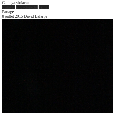
Cattleya violacea
Cultiver
Encyclopédie
Fiches
Partage
8 juillet 2015
David Lafarge