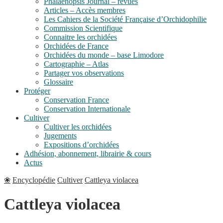
Phalaenopsis Journal – revues
Articles – Accès membres
Les Cahiers de la Société Française d’Orchidophilie
Commission Scientifique
Connaitre les orchidées
Orchidées de France
Orchidées du monde – base Limodore
Cartographie – Atlas
Partager vos observations
Glossaire
Protéger
Conservation France
Conservation Internationale
Cultiver
Cultiver les orchidées
Jugements
Expositions d’orchidées
Adhésion, abonnement, librairie & cours
Actus
❀
Encyclopédie
Cultiver
Cattleya violacea
Cattleya violacea