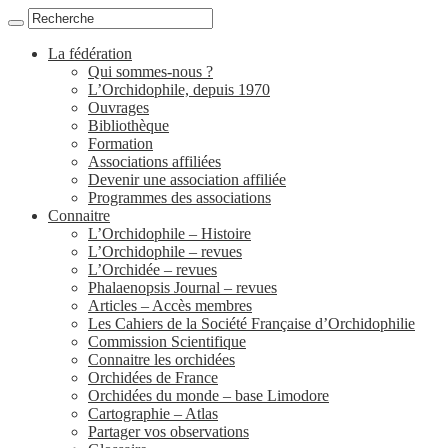
La fédération
Qui sommes-nous ?
L’Orchidophile, depuis 1970
Ouvrages
Bibliothèque
Formation
Associations affiliées
Devenir une association affiliée
Programmes des associations
Connaitre
L’Orchidophile – Histoire
L’Orchidophile – revues
L’Orchidée – revues
Phalaenopsis Journal – revues
Articles – Accès membres
Les Cahiers de la Société Française d’Orchidophilie
Commission Scientifique
Connaitre les orchidées
Orchidées de France
Orchidées du monde – base Limodore
Cartographie – Atlas
Partager vos observations