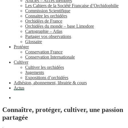
Articles – Accès membres
Les Cahiers de la Société Française d’Orchidophilie
Commission Scientifique
Connaitre les orchidées
Orchidées de France
Orchidées du monde – base Limodore
Cartographie – Atlas
Partager vos observations
Glossaire
Protéger
Conservation France
Conservation Internationale
Cultiver
Cultiver les orchidées
Jugements
Expositions d’orchidées
Adhésion, abonnement, librairie & cours
Actus
Connaître, protéger, cultiver, une passion
partagée