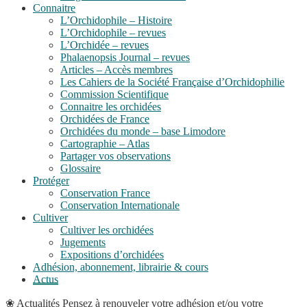
Connaitre
L’Orchidophile – Histoire
L’Orchidophile – revues
L’Orchidée – revues
Phalaenopsis Journal – revues
Articles – Accès membres
Les Cahiers de la Société Française d’Orchidophilie
Commission Scientifique
Connaitre les orchidées
Orchidées de France
Orchidées du monde – base Limodore
Cartographie – Atlas
Partager vos observations
Glossaire
Protéger
Conservation France
Conservation Internationale
Cultiver
Cultiver les orchidées
Jugements
Expositions d’orchidées
Adhésion, abonnement, librairie & cours
Actus
❀
Actualités
Pensez à renouveler votre adhésion et/ou votre