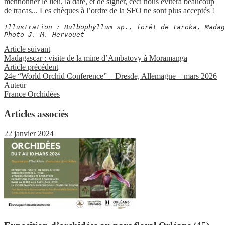
mentionner le lieu, la date, et de signer, ceci nous évitera beaucoup
de tracas... Les chèques à l’ordre de la
S
FO ne sont plus acceptés !
Illustration : Bulbophyllum sp., forêt de Iaroka, Madag
Photo J.-M. Hervouet
Article suivant
Madagascar : visite de la mine d’Ambatovy à Moramanga
Article précédent
24e “World Orchid Conference” – Dresde, Allemagne – mars 2026
Auteur
France Orchidées
Articles associés
22 janvier 2024