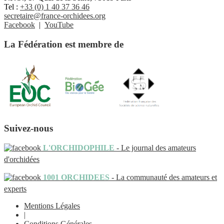
Tel :
+33 (0) 1 40 37 36 46
secretaire@france-orchidees.org
Facebook
|
YouTube
La Fédération est membre de
Suivez-nous
L'ORCHIDOPHILE
- Le journal des amateurs
d'orchidées
1001 ORCHIDEES
- La communauté des amateurs et
experts
Mentions Légales
|
Conditions Générales