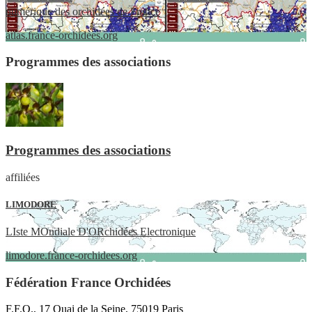
numérique des orchidées de France
atlas.france-orchidees.org
Programmes des associations
Programmes des associations
affiliées
LIMODORE
LIste MOndiale D'ORchidées Electronique
limodore.france-orchidees.org
Fédération France Orchidées
F.F.O., 17 Quai de la Seine, 75019 Paris