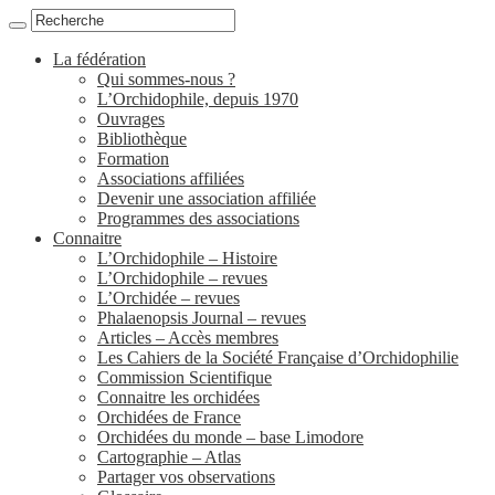
La fédération
Qui sommes-nous ?
L’Orchidophile, depuis 1970
Ouvrages
Bibliothèque
Formation
Associations affiliées
Devenir une association affiliée
Programmes des associations
Connaitre
L’Orchidophile – Histoire
L’Orchidophile – revues
L’Orchidée – revues
Phalaenopsis Journal – revues
Articles – Accès membres
Les Cahiers de la Société Française d’Orchidophilie
Commission Scientifique
Connaitre les orchidées
Orchidées de France
Orchidées du monde – base Limodore
Cartographie – Atlas
Partager vos observations