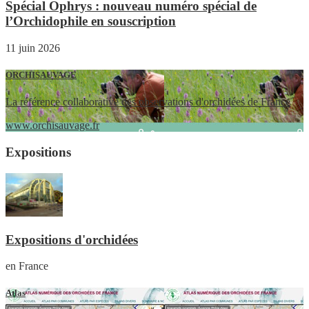
Spécial Ophrys : nouveau numéro spécial de
l’Orchidophile en souscription
11 juin 2026
ORCHISAUVAGE
La référence collaborative des observations d'orchidées de France
www.orchisauvage.fr
Expositions
Expositions d'orchidées
en France
Atlas