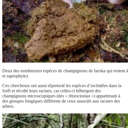
Deux des nombreuses espèces de champignons de Iaroka qui restent à 
et saprophyte).
Ces chercheurs ont aussi répertorié les espèces d’orchidées dans la
forêt et récolté leurs racines, car celles-ci hébergent des
champignons microscopiques (des « rhizoctonias ») appartenant à
des groupes fongiques différents de ceux associés aux racines des
arbres.