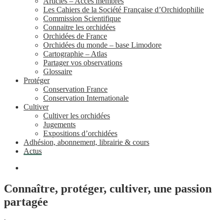
Articles – Accès membres
Les Cahiers de la Société Française d’Orchidophilie
Commission Scientifique
Connaitre les orchidées
Orchidées de France
Orchidées du monde – base Limodore
Cartographie – Atlas
Partager vos observations
Glossaire
Protéger
Conservation France
Conservation Internationale
Cultiver
Cultiver les orchidées
Jugements
Expositions d’orchidées
Adhésion, abonnement, librairie & cours
Actus
Connaître, protéger, cultiver, une passion
partagée