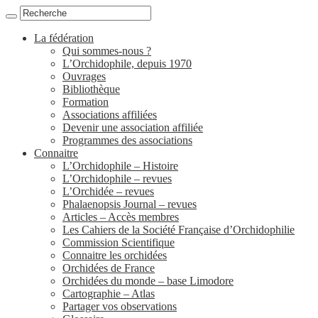
La fédération
Qui sommes-nous ?
L’Orchidophile, depuis 1970
Ouvrages
Bibliothèque
Formation
Associations affiliées
Devenir une association affiliée
Programmes des associations
Connaitre
L’Orchidophile – Histoire
L’Orchidophile – revues
L’Orchidée – revues
Phalaenopsis Journal – revues
Articles – Accès membres
Les Cahiers de la Société Française d’Orchidophilie
Commission Scientifique
Connaitre les orchidées
Orchidées de France
Orchidées du monde – base Limodore
Cartographie – Atlas
Partager vos observations