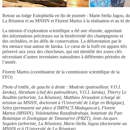
Retour au lodge Eulophiella en fin de journée : Marie-Stella Jagou, do
La Réunion et au MNHN et Florent Martos à la réalisation et au tri de
La mission d’exploration scientifique a été une réussite, apportant
des informations précieuses sur la biodiversité des champignons et
des orchidées, et les défis de conservation. La déforestation par le
feu menace tout autour de Iaroka. Le cœur de la forêt est apparu très
préservé aux yeux des chercheurs, qui ont identifié des zones clés
nécessitant d’autres inventaires naturalistes à différentes périodes de
l’année.
Florent Martos (coordinateur de la commission scientifique de la
FFO)
Photo d’entête, de gauche à droite : Modeste (patrouilleur, V.O.I.
Iaroka), Abraham (chef des patrouilleurs, V.O.I. Iaroka), Thierry Le
Boulbin (arboriste, La Réunion), Matthieu Jérusalem (chargé de
mission au MNHN, doctorant à l'Université de Liège en Belgique),
Setra (permanent sur place d’IMPACT-Madagascar), Florent
Martos (MNHN), Vololotahina Razafindrahaja, botaniste du Parc
Botanique et Zoologique de Tananarive (PBZT), Jean-Jacques
Segalen (arboriste, La Réunion), Marie-Stella Jagou (doctorante au
MNHN et à l'Université de La Réunion)