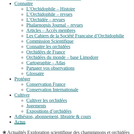
Connaitre
L’Orchidophile – Histoire
L’Orchidophile – revues
L’Orchidée – revues
Phalaenopsis Journal – revues
Articles – Accès membres
Les Cahiers de la Société Française d’Orchidophilie
Commission Scientifique
Connaitre les orchidées
Orchidées de France
Orchidées du monde – base Limodore
Cartographie – Atlas
Partager vos observations
Glossaire
Protéger
Conservation France
Conservation Internationale
Cultiver
Cultiver les orchidées
Jugements
Expositions d’orchidées
Adhésion, abonnement, librairie & cours
Actus
❀
Actualités
Exploration scientifique des champignons et orchidées