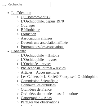
La fédération
Qui sommes-nous ?
L’Orchidophile, depuis 1970
Ouvrages
Bibliothèque
Formation
Associations affiliées
Devenir une association affiliée
Programmes des associations
Connaitre
L’Orchidophile – Histoire
L’Orchidophile – revues
L’Orchidée – revues
Phalaenopsis Journal – revues
Articles – Accès membres
Les Cahiers de la Société Française d’Orchidophilie
Commission Scientifique
Connaitre les orchidées
Orchidées de France
Orchidées du monde – base Limodore
Cartographie – Atlas
Partager vos observations