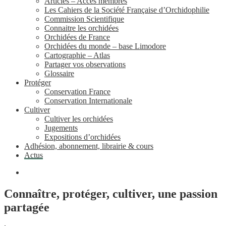
Articles – Accès membres
Les Cahiers de la Société Française d’Orchidophilie
Commission Scientifique
Connaitre les orchidées
Orchidées de France
Orchidées du monde – base Limodore
Cartographie – Atlas
Partager vos observations
Glossaire
Protéger
Conservation France
Conservation Internationale
Cultiver
Cultiver les orchidées
Jugements
Expositions d’orchidées
Adhésion, abonnement, librairie & cours
Actus
Connaître, protéger, cultiver, une passion
partagée