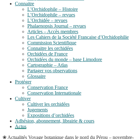
Connaitre
L’Orchidophile – Histoire
L’Orchidophile – revues
L’Orchidée – revues
Phalaenopsis Journal – revues
Articles – Accès membres
Les Cahiers de la Société Française d’Orchidophilie
Commission Scientifique
Connaitre les orchidées
Orchidées de France
Orchidées du monde – base Limodore
Cartographie – Atlas
Partager vos observations
Glossaire
Protéger
Conservation France
Conservation Internationale
Cultiver
Cultiver les orchidées
Jugements
Expositions d’orchidées
Adhésion, abonnement, librairie & cours
Actus
❀
Actualités
Voyage botanique dans le nord du Pérou – novembre-