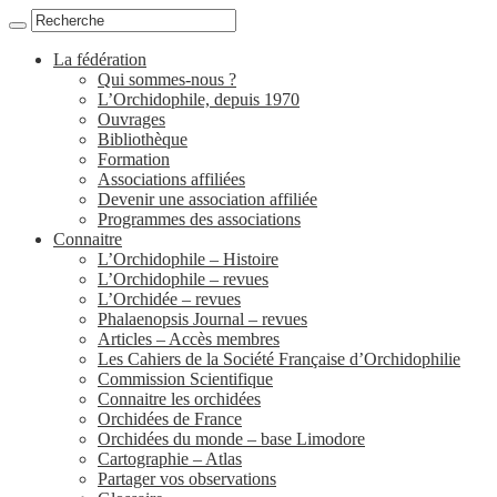
La fédération
Qui sommes-nous ?
L’Orchidophile, depuis 1970
Ouvrages
Bibliothèque
Formation
Associations affiliées
Devenir une association affiliée
Programmes des associations
Connaitre
L’Orchidophile – Histoire
L’Orchidophile – revues
L’Orchidée – revues
Phalaenopsis Journal – revues
Articles – Accès membres
Les Cahiers de la Société Française d’Orchidophilie
Commission Scientifique
Connaitre les orchidées
Orchidées de France
Orchidées du monde – base Limodore
Cartographie – Atlas
Partager vos observations