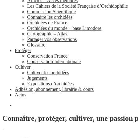
Articles – Accès membres
Les Cahiers de la Société Française d’Orchidophilie
Commission Scientifique
Connaitre les orchidées
Orchidées de France
Orchidées du monde – base Limodore
Cartographie – Atlas
Partager vos observations
Glossaire
Protéger
Conservation France
Conservation Internationale
Cultiver
Cultiver les orchidées
Jugements
Expositions d’orchidées
Adhésion, abonnement, librairie & cours
Actus
Connaître, protéger, cultiver, une passion 
`