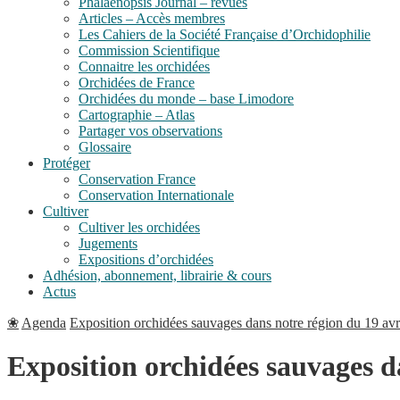
Phalaenopsis Journal – revues
Articles – Accès membres
Les Cahiers de la Société Française d’Orchidophilie
Commission Scientifique
Connaitre les orchidées
Orchidées de France
Orchidées du monde – base Limodore
Cartographie – Atlas
Partager vos observations
Glossaire
Protéger
Conservation France
Conservation Internationale
Cultiver
Cultiver les orchidées
Jugements
Expositions d’orchidées
Adhésion, abonnement, librairie & cours
Actus
❀
Agenda
Exposition orchidées sauvages dans notre région du 19 avri
Exposition orchidées sauvages da