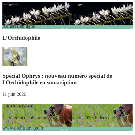
Adhésion
Soutenez les actions de la Fédération France Orchidées
Adhérez en ligne
L’Orchidophile
Spécial Ophrys : nouveau numéro spécial de
l’Orchidophile en souscription
11 juin 2026
ORCHISAUVAGE
La référence collaborative des observations d'orchidées de France
www.orchisauvage.fr