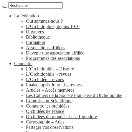
La fédération
Qui sommes-nous ?
L’Orchidophile, depuis 1970
Ouvrages
Bibliothèque
Formation
Associations affiliées
Devenir une association affiliée
Programmes des associations
Connaitre
L’Orchidophile – Histoire
L’Orchidophile – revues
L’Orchidée – revues
Phalaenopsis Journal – revues
Articles – Accès membres
Les Cahiers de la Société Française d’Orchidophilie
Commission Scientifique
Connaitre les orchidées
Orchidées de France
Orchidées du monde – base Limodore
Cartographie – Atlas
Partager vos observations