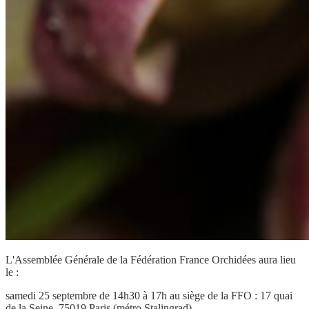
L'Assemblée Générale de la Fédération France Orchidées aura lieu
le :
samedi 25 septembre de 14h30 à 17h au siège de la FFO : 17 quai
de la Seine, 75019 Paris (métro Stalingrad).