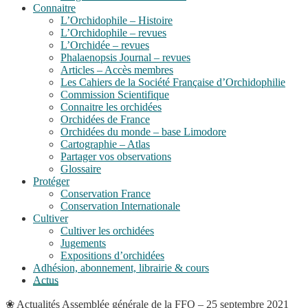
Connaitre
L’Orchidophile – Histoire
L’Orchidophile – revues
L’Orchidée – revues
Phalaenopsis Journal – revues
Articles – Accès membres
Les Cahiers de la Société Française d’Orchidophilie
Commission Scientifique
Connaitre les orchidées
Orchidées de France
Orchidées du monde – base Limodore
Cartographie – Atlas
Partager vos observations
Glossaire
Protéger
Conservation France
Conservation Internationale
Cultiver
Cultiver les orchidées
Jugements
Expositions d’orchidées
Adhésion, abonnement, librairie & cours
Actus
❀
Actualités
Assemblée générale de la FFO – 25 septembre 2021