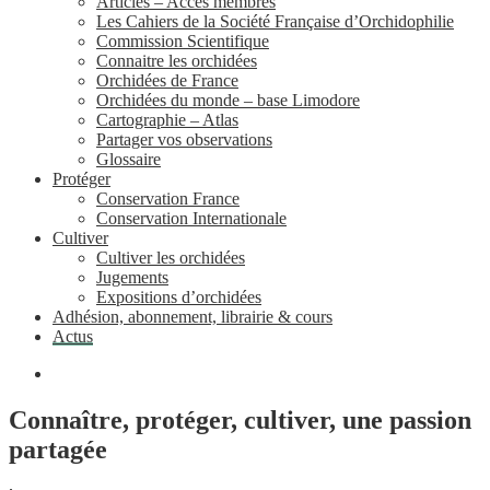
Articles – Accès membres
Les Cahiers de la Société Française d’Orchidophilie
Commission Scientifique
Connaitre les orchidées
Orchidées de France
Orchidées du monde – base Limodore
Cartographie – Atlas
Partager vos observations
Glossaire
Protéger
Conservation France
Conservation Internationale
Cultiver
Cultiver les orchidées
Jugements
Expositions d’orchidées
Adhésion, abonnement, librairie & cours
Actus
Connaître, protéger, cultiver, une passion
partagée