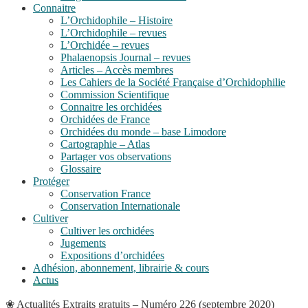
Connaitre
L’Orchidophile – Histoire
L’Orchidophile – revues
L’Orchidée – revues
Phalaenopsis Journal – revues
Articles – Accès membres
Les Cahiers de la Société Française d’Orchidophilie
Commission Scientifique
Connaitre les orchidées
Orchidées de France
Orchidées du monde – base Limodore
Cartographie – Atlas
Partager vos observations
Glossaire
Protéger
Conservation France
Conservation Internationale
Cultiver
Cultiver les orchidées
Jugements
Expositions d’orchidées
Adhésion, abonnement, librairie & cours
Actus
❀
Actualités
Extraits gratuits – Numéro 226 (septembre 2020)