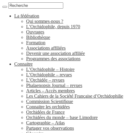
La fédération
Qui sommes-nous ?
L’Orchidophile, depuis 1970
Ouvrages
Bibliothèque
Formation
Associations affiliées
Devenir une association affiliée
Programmes des associations
Connaitre
L’Orchidophile – Histoire
L’Orchidophile – revues
L’Orchidée – revues
Phalaenopsis Journal – revues
Articles – Accès membres
Les Cahiers de la Société Française d’Orchidophilie
Commission Scientifique
Connaitre les orchidées
Orchidées de France
Orchidées du monde – base Limodore
Cartographie – Atlas
Partager vos observations