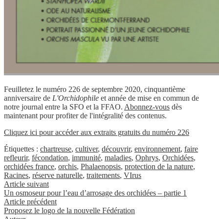
Feuilletez le numéro 226 de septembre 2020, cinquantième
anniversaire de
L'Orchidophile
et année de mise en commun de
notre journal entre la SFO et la FFAO.
Abonnez-vous
dès
maintenant pour profiter de l'intégralité des contenus.
Cliquez ici pour accéder aux extraits gratuits du numéro 226
Étiquettes :
chartreuse
,
cultiver
,
découvrir
,
environnement
,
faire
refleurir
,
fécondation
,
immunité
,
maladies
,
Ophrys
,
Orchidées
,
orchidées france
,
orchis
,
Phalaenopsis
,
protection de la nature
,
Racines
,
réserve naturelle
,
traitements
,
VIrus
Article suivant
Un osmoseur pour l’eau d’arrosage des orchidées – partie 1
Article précédent
Proposez le logo de la nouvelle Fédération