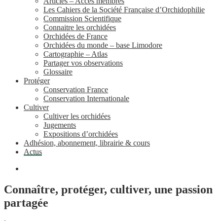
Articles – Accès membres
Les Cahiers de la Société Française d’Orchidophilie
Commission Scientifique
Connaitre les orchidées
Orchidées de France
Orchidées du monde – base Limodore
Cartographie – Atlas
Partager vos observations
Glossaire
Protéger
Conservation France
Conservation Internationale
Cultiver
Cultiver les orchidées
Jugements
Expositions d’orchidées
Adhésion, abonnement, librairie & cours
Actus
Connaître, protéger, cultiver, une passion
partagée