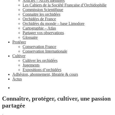
Articles – Accès membres
Les Cahiers de la Société Française d’Orchidophilie
Commission Scientifique
Connaitre les orchidées
Orchidées de France
Orchidées du monde – base Limodore
Cartographie – Atlas
Partager vos observations
Glossaire
Protéger
Conservation France
Conservation Internationale
Cultiver
Cultiver les orchidées
Jugements
Expositions d’orchidées
Adhésion, abonnement, librairie & cours
Actus
Connaître, protéger, cultiver, une passion
partagée