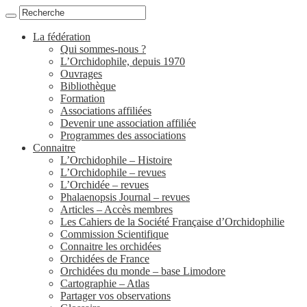
La fédération
Qui sommes-nous ?
L’Orchidophile, depuis 1970
Ouvrages
Bibliothèque
Formation
Associations affiliées
Devenir une association affiliée
Programmes des associations
Connaitre
L’Orchidophile – Histoire
L’Orchidophile – revues
L’Orchidée – revues
Phalaenopsis Journal – revues
Articles – Accès membres
Les Cahiers de la Société Française d’Orchidophilie
Commission Scientifique
Connaitre les orchidées
Orchidées de France
Orchidées du monde – base Limodore
Cartographie – Atlas
Partager vos observations