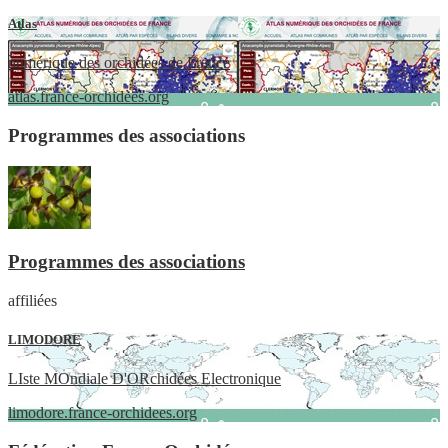
Atlas
numérique des orchidées de France
atlas.france-orchidees.org
Programmes des associations
Programmes des associations
affiliées
LIMODORE
LIste MOndiale D'ORchidées Electronique
limodore.france-orchidees.org