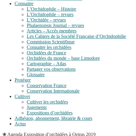
Connaitre
L’Orchidophile – Histoire
L’Orchidophile – revues
L’Orchidée – revues
Phalaenopsis Journal – revues
Articles – Accès membres
Les Cahiers de la Société Française d’Orchidophilie
Commission Scientifique
Connaitre les orchidées
Orchidées de France
Orchidées du monde – base Limodore
Cartographie – Atlas
Partager vos observations
Glossaire
Protéger
Conservation France
Conservation Internationale
Cultiver
Cultiver les orchidées
Jugements
Expositions d’orchidées
Adhésion, abonnement, librairie & cours
Actus
❀
Agenda
Exposition d’orchidées à Oeiras 2019