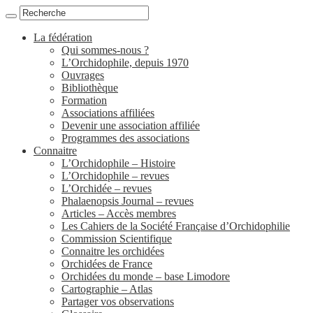
La fédération
Qui sommes-nous ?
L’Orchidophile, depuis 1970
Ouvrages
Bibliothèque
Formation
Associations affiliées
Devenir une association affiliée
Programmes des associations
Connaitre
L’Orchidophile – Histoire
L’Orchidophile – revues
L’Orchidée – revues
Phalaenopsis Journal – revues
Articles – Accès membres
Les Cahiers de la Société Française d’Orchidophilie
Commission Scientifique
Connaitre les orchidées
Orchidées de France
Orchidées du monde – base Limodore
Cartographie – Atlas
Partager vos observations