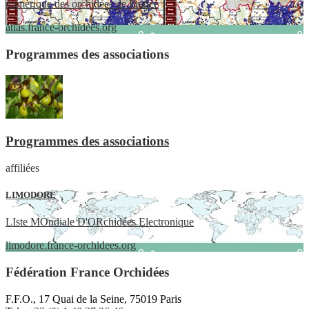
numérique des orchidées de France
atlas.france-orchidees.org
Programmes des associations
Programmes des associations
affiliées
LIMODORE
LIste MOndiale D'ORchidées Electronique
limodore.france-orchidees.org
Fédération France Orchidées
F.F.O., 17 Quai de la Seine, 75019 Paris