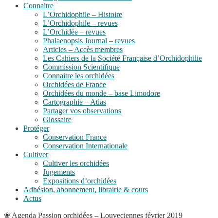
Connaitre
L’Orchidophile – Histoire
L’Orchidophile – revues
L’Orchidée – revues
Phalaenopsis Journal – revues
Articles – Accès membres
Les Cahiers de la Société Française d’Orchidophilie
Commission Scientifique
Connaitre les orchidées
Orchidées de France
Orchidées du monde – base Limodore
Cartographie – Atlas
Partager vos observations
Glossaire
Protéger
Conservation France
Conservation Internationale
Cultiver
Cultiver les orchidées
Jugements
Expositions d’orchidées
Adhésion, abonnement, librairie & cours
Actus
❀
Agenda
Passion orchidées – Louveciennes février 2019