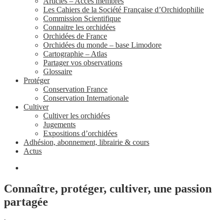
Articles – Accès membres
Les Cahiers de la Société Française d’Orchidophilie
Commission Scientifique
Connaitre les orchidées
Orchidées de France
Orchidées du monde – base Limodore
Cartographie – Atlas
Partager vos observations
Glossaire
Protéger
Conservation France
Conservation Internationale
Cultiver
Cultiver les orchidées
Jugements
Expositions d’orchidées
Adhésion, abonnement, librairie & cours
Actus
Connaître, protéger, cultiver, une passion
partagée