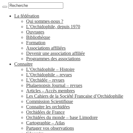
La fédération
Qui sommes-nous ?
L’Orchidophile, depuis 1970
Ouvrages
Bibliothèque
Formation
Associations affiliées
Devenir une association affiliée
Programmes des associations
Connaitre
L’Orchidophile – Histoire
L’Orchidophile – revues
L’Orchidée – revues
Phalaenopsis Journal – revues
Articles – Accès membres
Les Cahiers de la Société Française d’Orchidophilie
Commission Scientifique
Connaitre les orchidées
Orchidées de France
Orchidées du monde – base Limodore
Cartographie – Atlas
Partager vos observations