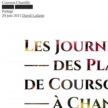
Courson-Chantilly
Agenda
Expositions
Partage
29 juin 2015
David Lafarge