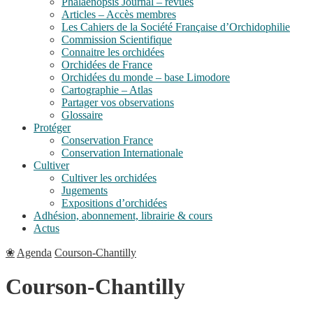
Phalaenopsis Journal – revues
Articles – Accès membres
Les Cahiers de la Société Française d’Orchidophilie
Commission Scientifique
Connaitre les orchidées
Orchidées de France
Orchidées du monde – base Limodore
Cartographie – Atlas
Partager vos observations
Glossaire
Protéger
Conservation France
Conservation Internationale
Cultiver
Cultiver les orchidées
Jugements
Expositions d’orchidées
Adhésion, abonnement, librairie & cours
Actus
❀
Agenda
Courson-Chantilly
Courson-Chantilly