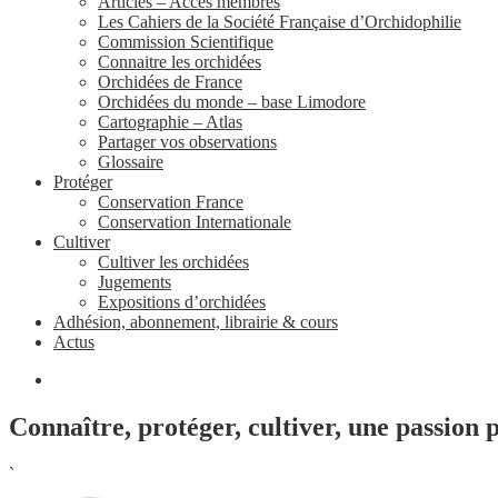
Articles – Accès membres
Les Cahiers de la Société Française d’Orchidophilie
Commission Scientifique
Connaitre les orchidées
Orchidées de France
Orchidées du monde – base Limodore
Cartographie – Atlas
Partager vos observations
Glossaire
Protéger
Conservation France
Conservation Internationale
Cultiver
Cultiver les orchidées
Jugements
Expositions d’orchidées
Adhésion, abonnement, librairie & cours
Actus
Connaître, protéger, cultiver, une passion 
`