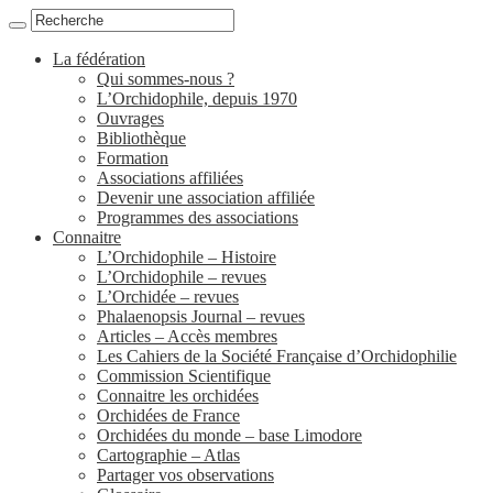
La fédération
Qui sommes-nous ?
L’Orchidophile, depuis 1970
Ouvrages
Bibliothèque
Formation
Associations affiliées
Devenir une association affiliée
Programmes des associations
Connaitre
L’Orchidophile – Histoire
L’Orchidophile – revues
L’Orchidée – revues
Phalaenopsis Journal – revues
Articles – Accès membres
Les Cahiers de la Société Française d’Orchidophilie
Commission Scientifique
Connaitre les orchidées
Orchidées de France
Orchidées du monde – base Limodore
Cartographie – Atlas
Partager vos observations