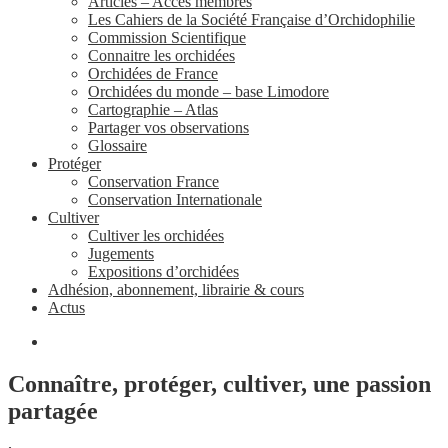
Articles – Accès membres
Les Cahiers de la Société Française d’Orchidophilie
Commission Scientifique
Connaitre les orchidées
Orchidées de France
Orchidées du monde – base Limodore
Cartographie – Atlas
Partager vos observations
Glossaire
Protéger
Conservation France
Conservation Internationale
Cultiver
Cultiver les orchidées
Jugements
Expositions d’orchidées
Adhésion, abonnement, librairie & cours
Actus
Connaître, protéger, cultiver, une passion
partagée