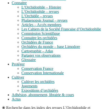
Connaitre
L’Orchidophile – Histoire
L’Orchidophile – revues
L’Orchidée – revues
Phalaenopsis Journal – revues
Articles – Accès membres
Les Cahiers de la Société Française d’Orchidophilie
Commission Scientifique
Connaitre les orchidées
Orchidées de France
Orchidées du monde – base Limodore
Cartographie – Atlas
Partager vos observations
Glossaire
Protéger
Conservation France
Conservation Internationale
Cultiver
Cultiver les orchidées
Jugements
Expositions d’orchidées
Adhésion, abonnement, librairie & cours
Actus
❀
Recherche dans les index des revues L’Orchidophile et