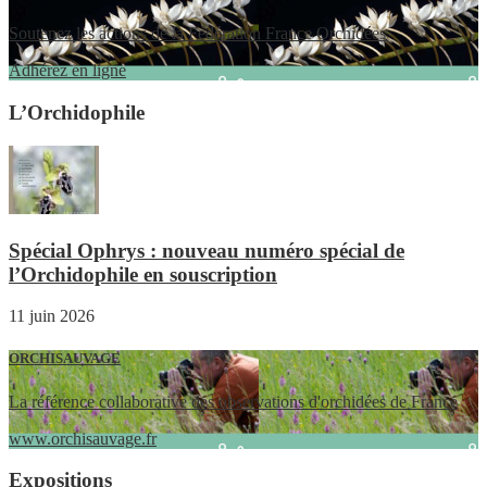
Soutenez les actions de la Fédération France Orchidées
Adhérez en ligne
L’Orchidophile
Spécial Ophrys : nouveau numéro spécial de
l’Orchidophile en souscription
11 juin 2026
ORCHISAUVAGE
La référence collaborative des observations d'orchidées de France
www.orchisauvage.fr
Expositions