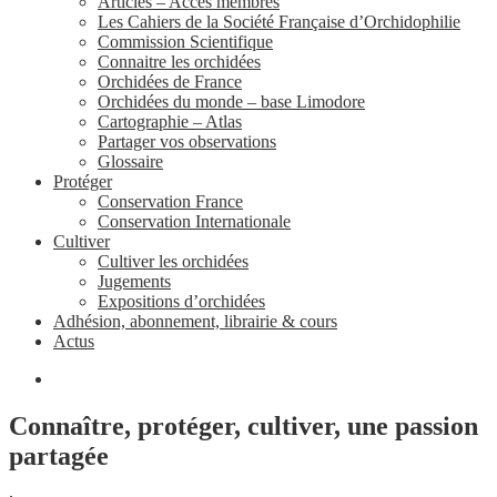
Articles – Accès membres
Les Cahiers de la Société Française d’Orchidophilie
Commission Scientifique
Connaitre les orchidées
Orchidées de France
Orchidées du monde – base Limodore
Cartographie – Atlas
Partager vos observations
Glossaire
Protéger
Conservation France
Conservation Internationale
Cultiver
Cultiver les orchidées
Jugements
Expositions d’orchidées
Adhésion, abonnement, librairie & cours
Actus
Connaître, protéger, cultiver, une passion
partagée