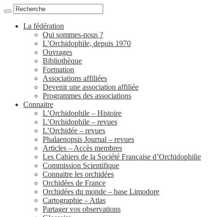
La fédération
Qui sommes-nous ?
L’Orchidophile, depuis 1970
Ouvrages
Bibliothèque
Formation
Associations affiliées
Devenir une association affiliée
Programmes des associations
Connaitre
L’Orchidophile – Histoire
L’Orchidophile – revues
L’Orchidée – revues
Phalaenopsis Journal – revues
Articles – Accès membres
Les Cahiers de la Société Française d’Orchidophilie
Commission Scientifique
Connaitre les orchidées
Orchidées de France
Orchidées du monde – base Limodore
Cartographie – Atlas
Partager vos observations