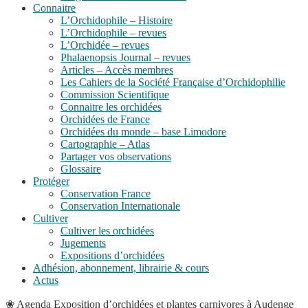
Connaitre
L’Orchidophile – Histoire
L’Orchidophile – revues
L’Orchidée – revues
Phalaenopsis Journal – revues
Articles – Accès membres
Les Cahiers de la Société Française d’Orchidophilie
Commission Scientifique
Connaitre les orchidées
Orchidées de France
Orchidées du monde – base Limodore
Cartographie – Atlas
Partager vos observations
Glossaire
Protéger
Conservation France
Conservation Internationale
Cultiver
Cultiver les orchidées
Jugements
Expositions d’orchidées
Adhésion, abonnement, librairie & cours
Actus
❀
Agenda
Exposition d’orchidées et plantes carnivores à Audenge