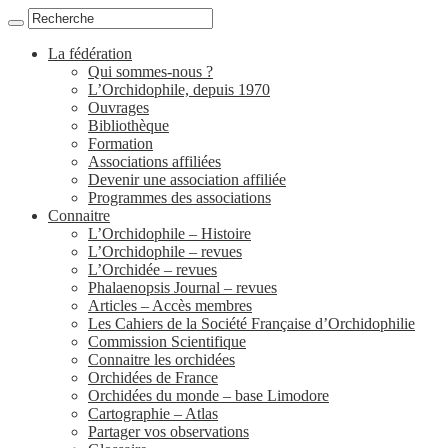
La fédération
Qui sommes-nous ?
L’Orchidophile, depuis 1970
Ouvrages
Bibliothèque
Formation
Associations affiliées
Devenir une association affiliée
Programmes des associations
Connaitre
L’Orchidophile – Histoire
L’Orchidophile – revues
L’Orchidée – revues
Phalaenopsis Journal – revues
Articles – Accès membres
Les Cahiers de la Société Française d’Orchidophilie
Commission Scientifique
Connaitre les orchidées
Orchidées de France
Orchidées du monde – base Limodore
Cartographie – Atlas
Partager vos observations