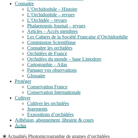
Connaitre
L’Orchidophile – Histoire
L’Orchidophile – revues
L’Orchidée – revues
Phalaenopsis Journal – revues
Articles – Accès membres
Les Cahiers de la Société Française d’Orchidophilie
Commission Scientifique
Connaitre les orchidées
Orchidées de France
Orchidées du monde – base Limodore
Cartographie – Atlas
Partager vos observations
Glossaire
Protéger
Conservation France
Conservation Internationale
Cultiver
Cultiver les orchidées
Jugements
Expositions d’orchidées
Adhésion, abonnement, librairie & cours
Actus
❀
Actualités
Photomicrographie de graines d’orchidées