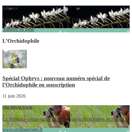
Adhésion
Soutenez les actions de la Fédération France Orchidées
Adhérez en ligne
L’Orchidophile
Spécial Ophrys : nouveau numéro spécial de
l’Orchidophile en souscription
11 juin 2026
ORCHISAUVAGE
La référence collaborative des observations d'orchidées de France
www.orchisauvage.fr