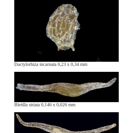
Dactylorhiza incarnata 0,23 x 0,34 mm
Bletilla striata 0,146 x 0,026 mm