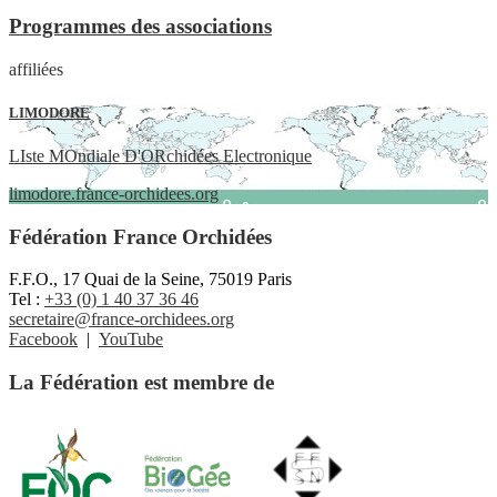
Programmes des associations
affiliées
LIMODORE
LIste MOndiale D'ORchidées Electronique
limodore.france-orchidees.org
Fédération France Orchidées
F.F.O., 17 Quai de la Seine, 75019 Paris
Tel :
+33 (0) 1 40 37 36 46
secretaire@france-orchidees.org
Facebook
|
YouTube
La Fédération est membre de