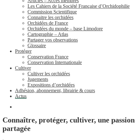
Articles – Accès membres
Les Cahiers de la Société Française d’Orchidophilie
Commission Scientifique
Connaitre les orchidées
Orchidées de France
Orchidées du monde – base Limodore
Cartographie – Atlas
Partager vos observations
Glossaire
Protéger
Conservation France
Conservation Internationale
Cultiver
Cultiver les orchidées
Jugements
Expositions d’orchidées
Adhésion, abonnement, librairie & cours
Actus
Connaître, protéger, cultiver, une passion
partagée