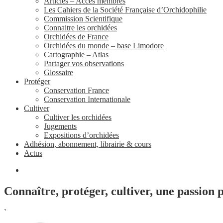
Articles – Accès membres
Les Cahiers de la Société Française d’Orchidophilie
Commission Scientifique
Connaitre les orchidées
Orchidées de France
Orchidées du monde – base Limodore
Cartographie – Atlas
Partager vos observations
Glossaire
Protéger
Conservation France
Conservation Internationale
Cultiver
Cultiver les orchidées
Jugements
Expositions d’orchidées
Adhésion, abonnement, librairie & cours
Actus
Connaître, protéger, cultiver, une passion 
`