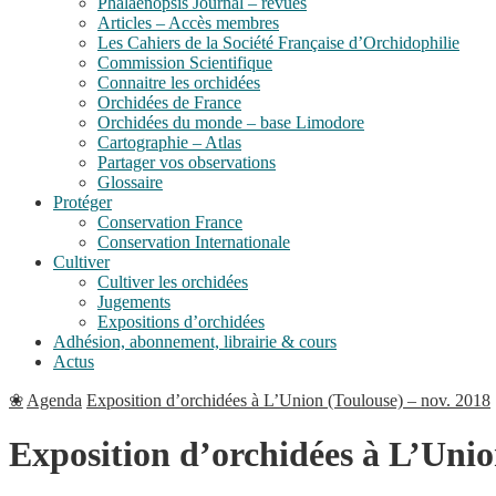
Phalaenopsis Journal – revues
Articles – Accès membres
Les Cahiers de la Société Française d’Orchidophilie
Commission Scientifique
Connaitre les orchidées
Orchidées de France
Orchidées du monde – base Limodore
Cartographie – Atlas
Partager vos observations
Glossaire
Protéger
Conservation France
Conservation Internationale
Cultiver
Cultiver les orchidées
Jugements
Expositions d’orchidées
Adhésion, abonnement, librairie & cours
Actus
❀
Agenda
Exposition d’orchidées à L’Union (Toulouse) – nov. 2018
Exposition d’orchidées à L’Unio