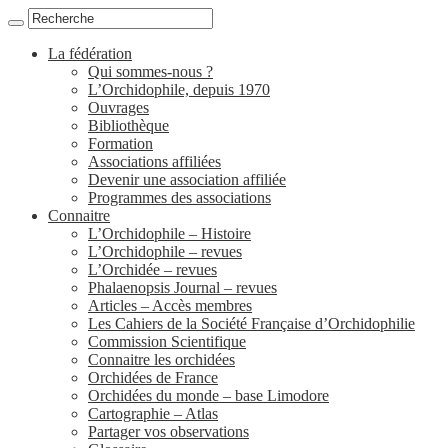
La fédération
Qui sommes-nous ?
L’Orchidophile, depuis 1970
Ouvrages
Bibliothèque
Formation
Associations affiliées
Devenir une association affiliée
Programmes des associations
Connaitre
L’Orchidophile – Histoire
L’Orchidophile – revues
L’Orchidée – revues
Phalaenopsis Journal – revues
Articles – Accès membres
Les Cahiers de la Société Française d’Orchidophilie
Commission Scientifique
Connaitre les orchidées
Orchidées de France
Orchidées du monde – base Limodore
Cartographie – Atlas
Partager vos observations