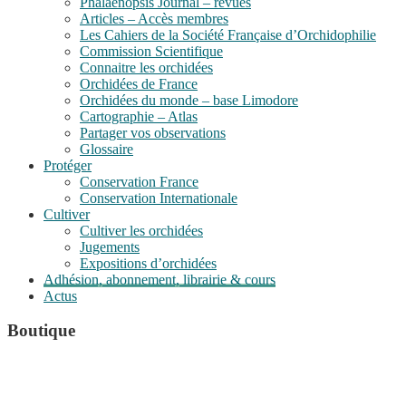
Phalaenopsis Journal – revues
Articles – Accès membres
Les Cahiers de la Société Française d’Orchidophilie
Commission Scientifique
Connaitre les orchidées
Orchidées de France
Orchidées du monde – base Limodore
Cartographie – Atlas
Partager vos observations
Glossaire
Protéger
Conservation France
Conservation Internationale
Cultiver
Cultiver les orchidées
Jugements
Expositions d’orchidées
Adhésion, abonnement, librairie & cours
Actus
Boutique