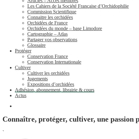
Articles – Accès membres
Les Cahiers de la Société Française d’Orchidophilie
Commission Scientifique
Connaitre les orchidées
Orchidées de France
Orchidées du monde – base Limodore
Cartographie – Atlas
Partager vos observations
Glossaire
Protéger
Conservation France
Conservation Internationale
Cultiver
Cultiver les orchidées
Jugements
Expositions d’orchidées
Adhésion, abonnement, librairie & cours
Actus
Connaître, protéger, cultiver, une passion 
`