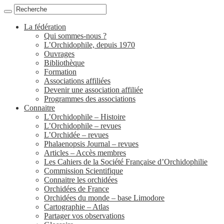
La fédération
Qui sommes-nous ?
L’Orchidophile, depuis 1970
Ouvrages
Bibliothèque
Formation
Associations affiliées
Devenir une association affiliée
Programmes des associations
Connaitre
L’Orchidophile – Histoire
L’Orchidophile – revues
L’Orchidée – revues
Phalaenopsis Journal – revues
Articles – Accès membres
Les Cahiers de la Société Française d’Orchidophilie
Commission Scientifique
Connaitre les orchidées
Orchidées de France
Orchidées du monde – base Limodore
Cartographie – Atlas
Partager vos observations