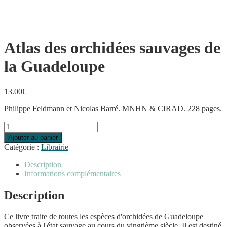
Atlas des orchidées sauvages de
la Guadeloupe
13.00
€
Philippe Feldmann et Nicolas Barré. MNHN & CIRAD. 228 pages.
quantité
de
Ajouter au panier
Atlas
Catégorie :
Librairie
des
orchidées
Description
sauvages
Informations complémentaires
de
la
Description
Guadeloupe
Ce livre traite de toutes les espèces d'orchidées de Guadeloupe
observées à l'état sauvage au cours du vingtième siècle. Il est destiné