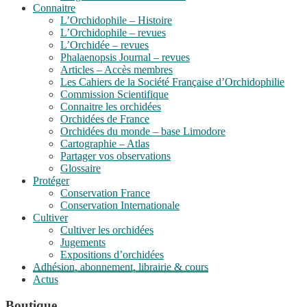
Connaitre
L’Orchidophile – Histoire
L’Orchidophile – revues
L’Orchidée – revues
Phalaenopsis Journal – revues
Articles – Accès membres
Les Cahiers de la Société Française d’Orchidophilie
Commission Scientifique
Connaitre les orchidées
Orchidées de France
Orchidées du monde – base Limodore
Cartographie – Atlas
Partager vos observations
Glossaire
Protéger
Conservation France
Conservation Internationale
Cultiver
Cultiver les orchidées
Jugements
Expositions d’orchidées
Adhésion, abonnement, librairie & cours
Actus
Boutique