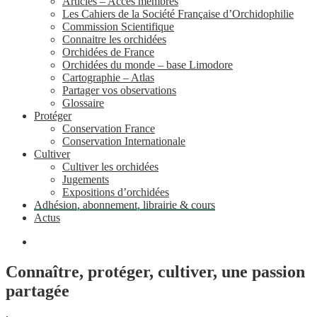
Articles – Accès membres
Les Cahiers de la Société Française d’Orchidophilie
Commission Scientifique
Connaitre les orchidées
Orchidées de France
Orchidées du monde – base Limodore
Cartographie – Atlas
Partager vos observations
Glossaire
Protéger
Conservation France
Conservation Internationale
Cultiver
Cultiver les orchidées
Jugements
Expositions d’orchidées
Adhésion, abonnement, librairie & cours
Actus
Connaître, protéger, cultiver, une passion
partagée