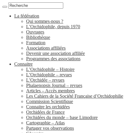
La fédération
Qui sommes-nous ?
L’Orchidophile, depuis 1970
Ouvrages
Bibliothèque
Formation
Associations affiliées
Devenir une association affiliée
Programmes des associations
Connaitre
L’Orchidophile – Histoire
L’Orchidophile – revues
L’Orchidée – revues
Phalaenopsis Journal – revues
Articles – Accès membres
Les Cahiers de la Société Française d’Orchidophilie
Commission Scientifique
Connaitre les orchidées
Orchidées de France
Orchidées du monde – base Limodore
Cartographie – Atlas
Partager vos observations