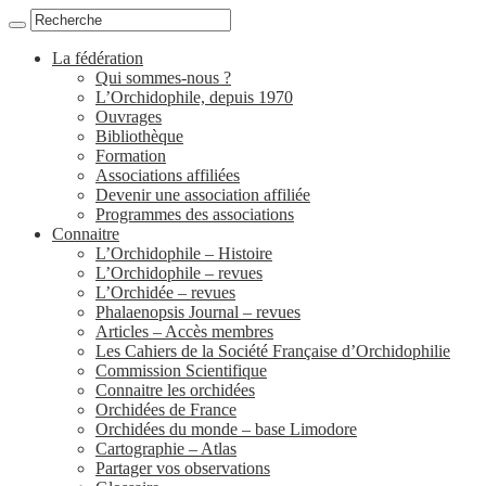
La fédération
Qui sommes-nous ?
L’Orchidophile, depuis 1970
Ouvrages
Bibliothèque
Formation
Associations affiliées
Devenir une association affiliée
Programmes des associations
Connaitre
L’Orchidophile – Histoire
L’Orchidophile – revues
L’Orchidée – revues
Phalaenopsis Journal – revues
Articles – Accès membres
Les Cahiers de la Société Française d’Orchidophilie
Commission Scientifique
Connaitre les orchidées
Orchidées de France
Orchidées du monde – base Limodore
Cartographie – Atlas
Partager vos observations