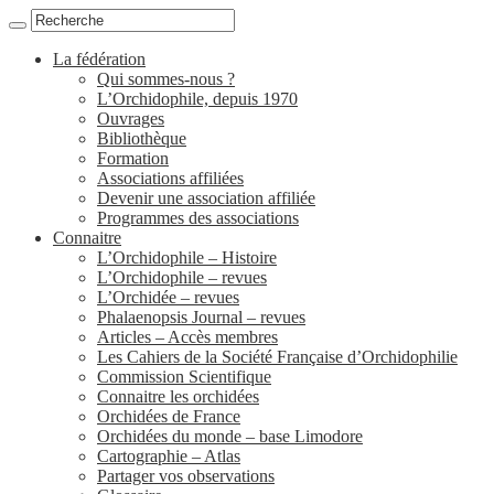
La fédération
Qui sommes-nous ?
L’Orchidophile, depuis 1970
Ouvrages
Bibliothèque
Formation
Associations affiliées
Devenir une association affiliée
Programmes des associations
Connaitre
L’Orchidophile – Histoire
L’Orchidophile – revues
L’Orchidée – revues
Phalaenopsis Journal – revues
Articles – Accès membres
Les Cahiers de la Société Française d’Orchidophilie
Commission Scientifique
Connaitre les orchidées
Orchidées de France
Orchidées du monde – base Limodore
Cartographie – Atlas
Partager vos observations