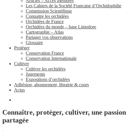
Articles – Accès membres
Les Cahiers de la Société Française d’Orchidophilie
Commission Scientifique
Connaitre les orchidées
Orchidées de France
Orchidées du monde – base Limodore
Cartographie – Atlas
Partager vos observations
Glossaire
Protéger
Conservation France
Conservation Internationale
Cultiver
Cultiver les orchidées
Jugements
Expositions d’orchidées
Adhésion, abonnement, librairie & cours
Actus
Connaître, protéger, cultiver, une passion
partagée