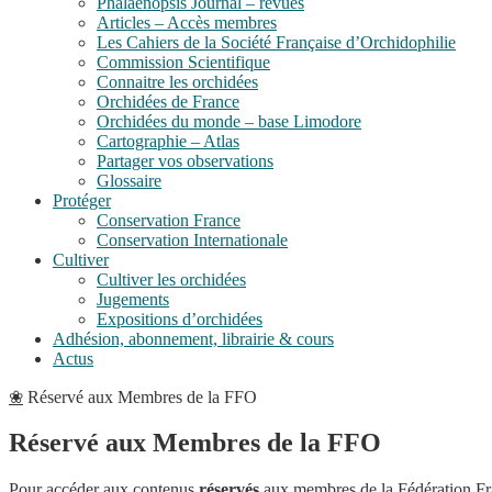
Phalaenopsis Journal – revues
Articles – Accès membres
Les Cahiers de la Société Française d’Orchidophilie
Commission Scientifique
Connaitre les orchidées
Orchidées de France
Orchidées du monde – base Limodore
Cartographie – Atlas
Partager vos observations
Glossaire
Protéger
Conservation France
Conservation Internationale
Cultiver
Cultiver les orchidées
Jugements
Expositions d’orchidées
Adhésion, abonnement, librairie & cours
Actus
❀
Réservé aux Membres de la FFO
Réservé aux Membres de la FFO
Pour accéder aux contenus
réservés
aux membres de la Fédération Fr