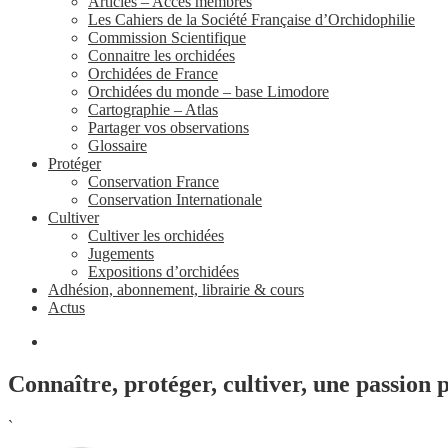
Articles – Accès membres
Les Cahiers de la Société Française d’Orchidophilie
Commission Scientifique
Connaitre les orchidées
Orchidées de France
Orchidées du monde – base Limodore
Cartographie – Atlas
Partager vos observations
Glossaire
Protéger
Conservation France
Conservation Internationale
Cultiver
Cultiver les orchidées
Jugements
Expositions d’orchidées
Adhésion, abonnement, librairie & cours
Actus
Connaître, protéger, cultiver, une passion 
`