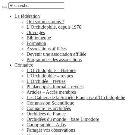
La fédération
Qui sommes-nous ?
L’Orchidophile, depuis 1970
Ouvrages
Bibliothèque
Formation
Associations affiliées
Devenir une association affiliée
Programmes des associations
Connaitre
L’Orchidophile – Histoire
L’Orchidophile – revues
L’Orchidée – revues
Phalaenopsis Journal – revues
Articles – Accès membres
Les Cahiers de la Société Française d’Orchidophilie
Commission Scientifique
Connaitre les orchidées
Orchidées de France
Orchidées du monde – base Limodore
Cartographie – Atlas
Partager vos observations