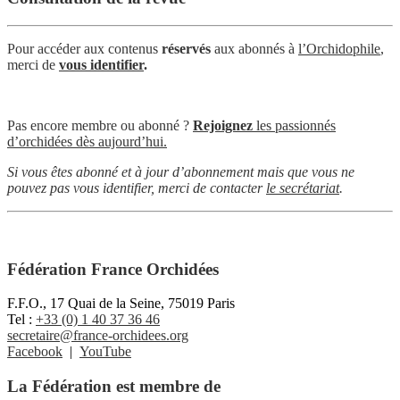
Pour accéder aux contenus
réservés
aux abonnés à
l’Orchidophile
,
merci de
vous identifier
.
Pas encore membre ou abonné ?
Rejoignez
les passionnés
d’orchidées dès aujourd’hui.
Si vous êtes abonné et à jour d’abonnement mais que vous ne
pouvez pas vous identifier, merci de contacter
le secrétariat
.
Fédération France Orchidées
F.F.O., 17 Quai de la Seine, 75019 Paris
Tel :
+33 (0) 1 40 37 36 46
secretaire@france-orchidees.org
Facebook
|
YouTube
La Fédération est membre de