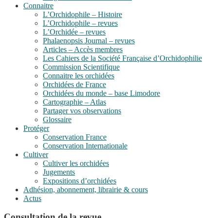
Connaitre
L’Orchidophile – Histoire
L’Orchidophile – revues
L’Orchidée – revues
Phalaenopsis Journal – revues
Articles – Accès membres
Les Cahiers de la Société Française d’Orchidophilie
Commission Scientifique
Connaitre les orchidées
Orchidées de France
Orchidées du monde – base Limodore
Cartographie – Atlas
Partager vos observations
Glossaire
Protéger
Conservation France
Conservation Internationale
Cultiver
Cultiver les orchidées
Jugements
Expositions d’orchidées
Adhésion, abonnement, librairie & cours
Actus
Consultation de la revue