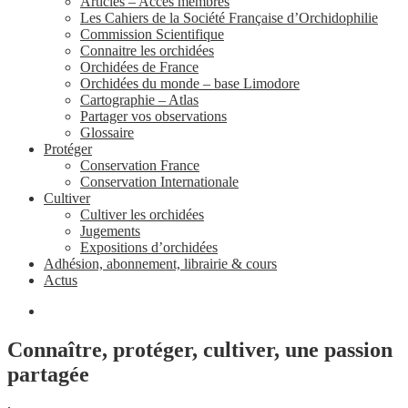
Articles – Accès membres
Les Cahiers de la Société Française d’Orchidophilie
Commission Scientifique
Connaitre les orchidées
Orchidées de France
Orchidées du monde – base Limodore
Cartographie – Atlas
Partager vos observations
Glossaire
Protéger
Conservation France
Conservation Internationale
Cultiver
Cultiver les orchidées
Jugements
Expositions d’orchidées
Adhésion, abonnement, librairie & cours
Actus
Connaître, protéger, cultiver, une passion
partagée