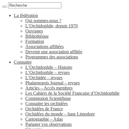
La fédération
Qui sommes-nous ?
L’Orchidophile, depuis 1970
Ouvrages
Bibliothèque
Formation
Associations affiliées
Devenir une association affiliée
Programmes des associations
Connaitre
L’Orchidophile – Histoire
L’Orchidophile – revues
L’Orchidée – revues
Phalaenopsis Journal – revues
Articles – Accès membres
Les Cahiers de la Société Française d’Orchidophilie
Commission Scientifique
Connaitre les orchidées
Orchidées de France
Orchidées du monde – base Limodore
Cartographie – Atlas
Partager vos observations