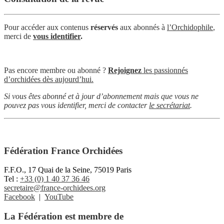
Pour accéder aux contenus
réservés
aux abonnés à
l’Orchidophile
,
merci de
vous identifier
.
Pas encore membre ou abonné ?
Rejoignez
les passionnés
d’orchidées dès aujourd’hui.
Si vous êtes abonné et à jour d’abonnement mais que vous ne
pouvez pas vous identifier, merci de contacter
le secrétariat
.
Fédération France Orchidées
F.F.O., 17 Quai de la Seine, 75019 Paris
Tel :
+33 (0) 1 40 37 36 46
secretaire@france-orchidees.org
Facebook
|
YouTube
La Fédération est membre de