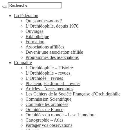
La fédération
Qui sommes-nous ?
L’Orchidophile, depuis 1970
Ouvrages
Bibliothèque
Formation
Associations affiliées
Devenir une association affiliée
Programmes des associations
Connaitre
L’Orchidophile – Histoire
L’Orchidophile – revues
L’Orchidée – revues
Phalaenopsis Journal – revues
Articles – Accès membres
Les Cahiers de la Société Française d’Orchidophilie
Commission Scientifique
Connaitre les orchidées
Orchidées de France
Orchidées du monde – base Limodore
Cartographie – Atlas
Partager vos observations