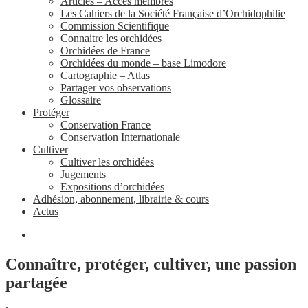
Articles – Accès membres
Les Cahiers de la Société Française d’Orchidophilie
Commission Scientifique
Connaitre les orchidées
Orchidées de France
Orchidées du monde – base Limodore
Cartographie – Atlas
Partager vos observations
Glossaire
Protéger
Conservation France
Conservation Internationale
Cultiver
Cultiver les orchidées
Jugements
Expositions d’orchidées
Adhésion, abonnement, librairie & cours
Actus
Connaître, protéger, cultiver, une passion
partagée