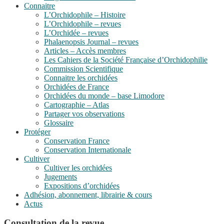
Connaitre
L’Orchidophile – Histoire
L’Orchidophile – revues
L’Orchidée – revues
Phalaenopsis Journal – revues
Articles – Accès membres
Les Cahiers de la Société Française d’Orchidophilie
Commission Scientifique
Connaitre les orchidées
Orchidées de France
Orchidées du monde – base Limodore
Cartographie – Atlas
Partager vos observations
Glossaire
Protéger
Conservation France
Conservation Internationale
Cultiver
Cultiver les orchidées
Jugements
Expositions d’orchidées
Adhésion, abonnement, librairie & cours
Actus
Consultation de la revue