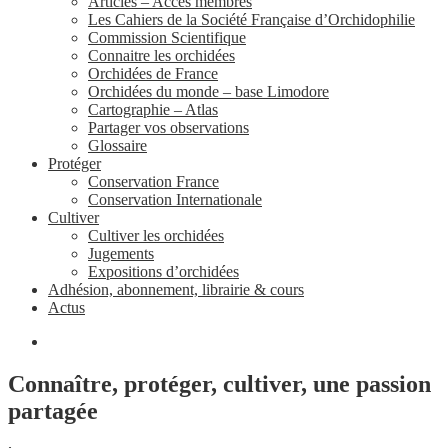
Articles – Accès membres
Les Cahiers de la Société Française d’Orchidophilie
Commission Scientifique
Connaitre les orchidées
Orchidées de France
Orchidées du monde – base Limodore
Cartographie – Atlas
Partager vos observations
Glossaire
Protéger
Conservation France
Conservation Internationale
Cultiver
Cultiver les orchidées
Jugements
Expositions d’orchidées
Adhésion, abonnement, librairie & cours
Actus
Connaître, protéger, cultiver, une passion
partagée