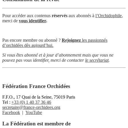
Pour accéder aux contenus
réservés
aux abonnés à
l’Orchidophile
,
merci de
vous identifier
.
Pas encore membre ou abonné ?
Rejoignez
les passionnés
d’orchidées dès aujourd’hui.
Si vous êtes abonné et à jour d’abonnement mais que vous ne
pouvez pas vous identifier, merci de contacter
le secrétariat
.
Fédération France Orchidées
F.F.O., 17 Quai de la Seine, 75019 Paris
Tel :
+33 (0) 1 40 37 36 46
secretaire@france-orchidees.org
Facebook
|
YouTube
La Fédération est membre de