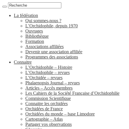
La fédération
Qui sommes-nous ?
L’Orchidophile, depuis 1970
Ouvrages
Bibliothèque
Formation
Associations affiliées
Devenir une association affiliée
Programmes des associations
Connaitre
L’Orchidophile – Histoire
L’Orchidophile – revues
L’Orchidée – revues
Phalaenopsis Journal – revues
Articles – Accès membres
Les Cahiers de la Société Française d’Orchidophilie
Commission Scientifique
Connaitre les orchidées
Orchidées de France
Orchidées du monde – base Limodore
Cartographie – Atlas
Partager vos observations