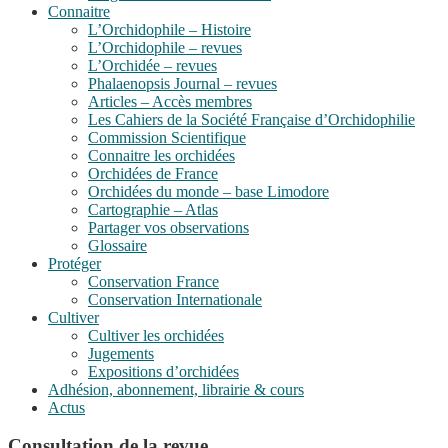
Connaitre
L’Orchidophile – Histoire
L’Orchidophile – revues
L’Orchidée – revues
Phalaenopsis Journal – revues
Articles – Accès membres
Les Cahiers de la Société Française d’Orchidophilie
Commission Scientifique
Connaitre les orchidées
Orchidées de France
Orchidées du monde – base Limodore
Cartographie – Atlas
Partager vos observations
Glossaire
Protéger
Conservation France
Conservation Internationale
Cultiver
Cultiver les orchidées
Jugements
Expositions d’orchidées
Adhésion, abonnement, librairie & cours
Actus
Consultation de la revue