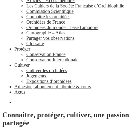
Articles – Accès membres
Les Cahiers de la Société Française d’Orchidophilie
Commission Scientifique
Connaitre les orchidées
Orchidées de France
Orchidées du monde – base Limodore
Cartographie – Atlas
Partager vos observations
Glossaire
Protéger
Conservation France
Conservation Internationale
Cultiver
Cultiver les orchidées
Jugements
Expositions d’orchidées
Adhésion, abonnement, librairie & cours
Actus
Connaître, protéger, cultiver, une passion
partagée