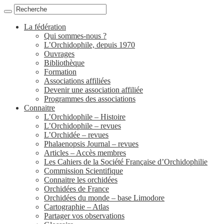
La fédération
Qui sommes-nous ?
L’Orchidophile, depuis 1970
Ouvrages
Bibliothèque
Formation
Associations affiliées
Devenir une association affiliée
Programmes des associations
Connaitre
L’Orchidophile – Histoire
L’Orchidophile – revues
L’Orchidée – revues
Phalaenopsis Journal – revues
Articles – Accès membres
Les Cahiers de la Société Française d’Orchidophilie
Commission Scientifique
Connaitre les orchidées
Orchidées de France
Orchidées du monde – base Limodore
Cartographie – Atlas
Partager vos observations