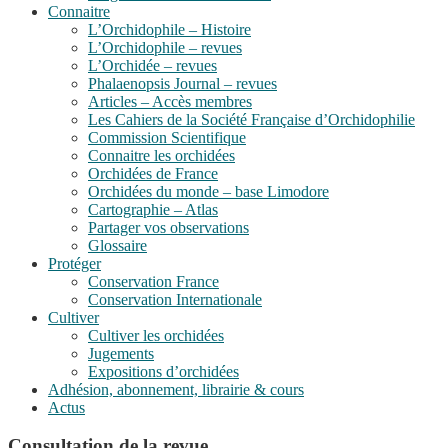
Connaitre
L’Orchidophile – Histoire
L’Orchidophile – revues
L’Orchidée – revues
Phalaenopsis Journal – revues
Articles – Accès membres
Les Cahiers de la Société Française d’Orchidophilie
Commission Scientifique
Connaitre les orchidées
Orchidées de France
Orchidées du monde – base Limodore
Cartographie – Atlas
Partager vos observations
Glossaire
Protéger
Conservation France
Conservation Internationale
Cultiver
Cultiver les orchidées
Jugements
Expositions d’orchidées
Adhésion, abonnement, librairie & cours
Actus
Consultation de la revue