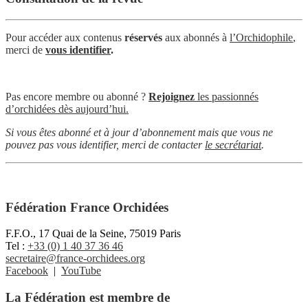
Pour accéder aux contenus
réservés
aux abonnés à
l’Orchidophile
,
merci de
vous identifier
.
Pas encore membre ou abonné ?
Rejoignez
les passionnés
d’orchidées dès aujourd’hui.
Si vous êtes abonné et à jour d’abonnement mais que vous ne
pouvez pas vous identifier, merci de contacter
le secrétariat
.
Fédération France Orchidées
F.F.O., 17 Quai de la Seine, 75019 Paris
Tel :
+33 (0) 1 40 37 36 46
secretaire@france-orchidees.org
Facebook
|
YouTube
La Fédération est membre de